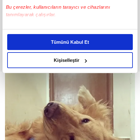
Bu çerezler, kullanıcıların tarayıcı ve cihazlarını
tanımlayarak çalışırlar.
Bu çerezlere izin vermeniz halinde sizlere özel
kişiselleştirilmiş reklamlar sunabilir, sayfalarımızda sizlere
Tümünü Kabul Et
daha iyi reklam deneyimi yaşatabiliriz. Bunu yaparken
amacımızın size daha iyi bir reklam deneyimi sunmak
olduğunu ve sizlere en iyi içerikleri sunabilmek adına
Kişiselleştir
elimizden gelen çabayı gösterdiğimizi ve bu noktada,
reklamların maliyetlerimizi karşılamak noktasında tek gelir
kalemimiz olduğunu sizlere hatırlatmak isteriz.
Her halükârda, kullanıcılar, bu çerezlere izin vermedikleri
takdirde, kullanıcılara hedefli reklamlar
gösterilmeyecektir."
Sizlere daha iyi bir hizmet sunabilmek için İnternet
Sitemizde kendimize ve üçüncü kişilere ait çerezler