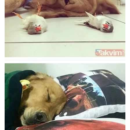
kullanılmaktadır. Bu çerezler vasıtasıyla çeşitli kişisel
verileriniz işlenmekte olup gerekli olan çerezler bilgi
toplumu hizmetlerinin sunulması amacıyla
kullanılmaktadır. Diğer çerezler, sitemizin daha işlevsel
kılınması ve kişiselleştirilmesi ve sizlere yönelik
reklam/pazarlama faaliyetlerinin yapılması, amaçlarıyla
sınırlı olarak açık rızanız dahilinde kullanılacaktır.
Çerezlere ilişkin tercihlerinizi aşağıda yer alan panel
vasıtasıyla belirleyebilirsiniz. Çerezlere ilişkin detaylı bilgi
için Ayarlar butonuna tıklayabilir,
Çerez Bilgilendirme
Metnimizi
ziyaret edebilirsiniz.
6698 sayılı Kişisel Verilerin Korunması Kanunu uyarınca
hazırlanmış Aydınlatma Metnimizi okumak ve sitemizde
ilgili mevzuata uygun olarak kullanılan çerezlerle ilgili bilgi
almak için lütfen
tıklayınız
.