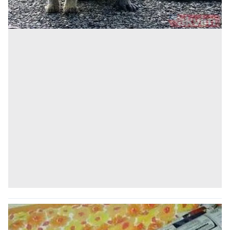
ilgili mevzuata uygun olarak kullanılan çerezlerle ilgili bilgi
almak için lütfen
tıklayınız
.