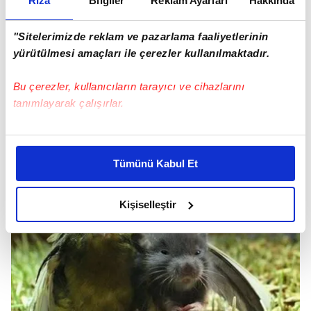
Rıza
Bilgiler
Reklam Ayarları
Hakkında
"Sitelerimizde reklam ve pazarlama faaliyetlerinin
yürütülmesi amaçları ile çerezler kullanılmaktadır.
Bu çerezler, kullanıcıların tarayıcı ve cihazlarını
tanımlayarak çalışırlar.
Bu çerezlere izin vermeniz halinde sizlere özel
kişiselleştirilmiş reklamlar sunabilir, sayfalarımızda sizlere
Tümünü Kabul Et
daha iyi reklam deneyimi yaşatabiliriz. Bunu yaparken
amacımızın size daha iyi bir reklam deneyimi sunmak
olduğunu ve sizlere en iyi içerikleri sunabilmek adına
Kişiselleştir
elimizden gelen çabayı gösterdiğimizi ve bu noktada,
reklamların maliyetlerimizi karşılamak noktasında tek gelir
kalemimiz olduğunu sizlere hatırlatmak isteriz.
Her halükârda, kullanıcılar, bu çerezlere izin vermedikleri
takdirde, kullanıcılara hedefli reklamlar