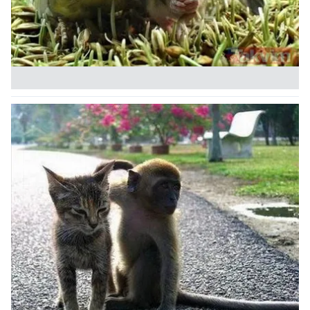
gösterilmeyecektir."
Sizlere daha iyi bir hizmet sunabilmek için İnternet
Sitemizde kendimize ve üçüncü kişilere ait çerezler
kullanılmaktadır. Bu çerezler vasıtasıyla çeşitli kişisel
verileriniz işlenmekte olup gerekli olan çerezler bilgi
toplumu hizmetlerinin sunulması amacıyla
kullanılmaktadır. Diğer çerezler, sitemizin daha işlevsel
kılınması ve kişiselleştirilmesi ve sizlere yönelik
reklam/pazarlama faaliyetlerinin yapılması, amaçlarıyla
sınırlı olarak açık rızanız dahilinde kullanılacaktır.
Çerezlere ilişkin tercihlerinizi aşağıda yer alan panel
vasıtasıyla belirleyebilirsiniz. Çerezlere ilişkin detaylı bilgi
için Ayarlar butonuna tıklayabilir,
Çerez Bilgilendirme
Metnimizi
ziyaret edebilirsiniz.
6698 sayılı Kişisel Verilerin Korunması Kanunu uyarınca
hazırlanmış Aydınlatma Metnimizi okumak ve sitemizde