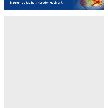
Erzurum’da fay hattı nereden geçiyor?
İşte riskli olan ilçeler ve çevre iller