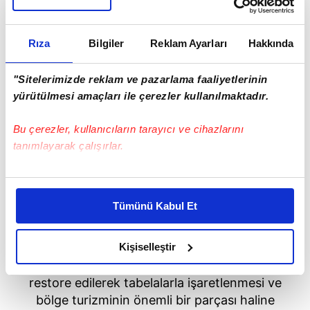
Rıza
Bilgiler
Reklam Ayarları
Hakkında
"Sitelerimizde reklam ve pazarlama faaliyetlerinin
yürütülmesi amaçları ile çerezler kullanılmaktadır.
Bu çerezler, kullanıcıların tarayıcı ve cihazlarını
tanımlayarak çalışırlar.
Bu çerezlere izin vermeniz halinde sizlere özel
TURİZM HAYALLERİ DE SULARA
kişiselleştirilmiş reklamlar sunabilir, sayfalarımızda sizlere
Tümünü Kabul Et
daha iyi reklam deneyimi yaşatabiliriz. Bunu yaparken
KAPILDI
amacımızın size daha iyi bir reklam deneyimi sunmak
olduğunu ve sizlere en iyi içerikleri sunabilmek adına
Kişiselleştir
Bölge halkı köprünün keşfedilmesinin ardından
elimizden gelen çabayı gösterdiğimizi ve bu noktada,
büyük bir heyecan ve umut içindeydi. Yapının
reklamların maliyetlerimizi karşılamak noktasında tek gelir
restore edilerek tabelalarla işaretlenmesi ve
kalemimiz olduğunu sizlere hatırlatmak isteriz.
bölge turizminin önemli bir parçası haline