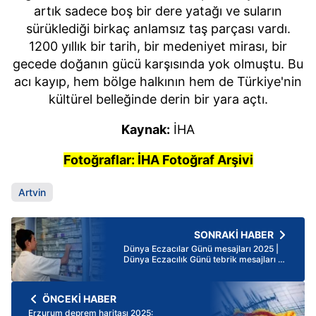
artık sadece boş bir dere yatağı ve suların
sürüklediği birkaç anlamsız taş parçası vardı.
1200 yıllık bir tarih, bir medeniyet mirası, bir
gecede doğanın gücü karşısında yok olmuştu. Bu
acı kayıp, hem bölge halkının hem de Türkiye'nin
kültürel belleğinde derin bir yara açtı.
Kaynak:
İHA
Fotoğraflar: İHA Fotoğraf Arşivi
Artvin
SONRAKİ HABER
Dünya Eczacılar Günü mesajları 2025 |
Dünya Eczacılık Günü tebrik mesajları ve
kutlama sözleri
ÖNCEKİ HABER
Erzurum deprem haritası 2025: