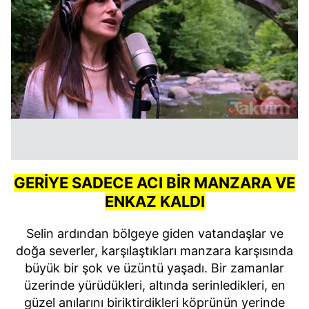
6698 sayılı Kişisel Verilerin Korunması Kanunu uyarınca
hazırlanmış Aydınlatma Metnimizi okumak ve sitemizde
ilgili mevzuata uygun olarak kullanılan çerezlerle ilgili bilgi
almak için lütfen
tıklayınız
.
GERİYE SADECE ACI BİR MANZARA VE
ENKAZ KALDI
Selin ardından bölgeye giden vatandaşlar ve
doğa severler, karşılaştıkları manzara karşısında
büyük bir şok ve üzüntü yaşadı. Bir zamanlar
üzerinde yürüdükleri, altında serinledikleri, en
güzel anılarını biriktirdikleri köprünün yerinde