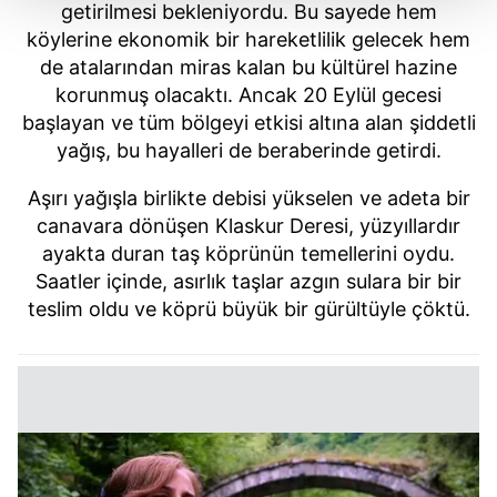
getirilmesi bekleniyordu. Bu sayede hem
Her halükârda, kullanıcılar, bu çerezlere izin vermedikleri
köylerine ekonomik bir hareketlilik gelecek hem
takdirde, kullanıcılara hedefli reklamlar
de atalarından miras kalan bu kültürel hazine
gösterilmeyecektir."
korunmuş olacaktı. Ancak 20 Eylül gecesi
başlayan ve tüm bölgeyi etkisi altına alan şiddetli
Sizlere daha iyi bir hizmet sunabilmek için İnternet
yağış, bu hayalleri de beraberinde getirdi.
Sitemizde kendimize ve üçüncü kişilere ait çerezler
kullanılmaktadır. Bu çerezler vasıtasıyla çeşitli kişisel
Aşırı yağışla birlikte debisi yükselen ve adeta bir
verileriniz işlenmekte olup gerekli olan çerezler bilgi
canavara dönüşen Klaskur Deresi, yüzyıllardır
toplumu hizmetlerinin sunulması amacıyla
ayakta duran taş köprünün temellerini oydu.
kullanılmaktadır. Diğer çerezler, sitemizin daha işlevsel
Saatler içinde, asırlık taşlar azgın sulara bir bir
kılınması ve kişiselleştirilmesi ve sizlere yönelik
teslim oldu ve köprü büyük bir gürültüyle çöktü.
reklam/pazarlama faaliyetlerinin yapılması, amaçlarıyla
sınırlı olarak açık rızanız dahilinde kullanılacaktır.
Çerezlere ilişkin tercihlerinizi aşağıda yer alan panel
vasıtasıyla belirleyebilirsiniz. Çerezlere ilişkin detaylı bilgi
için Ayarlar butonuna tıklayabilir,
Çerez Bilgilendirme
Metnimizi
ziyaret edebilirsiniz.