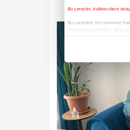
Semanur Arslan olduğu 
Bu çerezler, kullanıcıların tara
Bu çerezlere izin vermeniz halin
deneyimi yaşatabiliriz. Bunu y
içerikleri sunabilmek adına el
noktasında tek gelir kalemimiz 
Her halükârda, kullanıcılar, bu 
Sizlere daha iyi bir hizmet sun
çerezler vasıtasıyla çeşitli kiş
amacıyla kullanılmaktadır. Diğer
reklam/pazarlama faaliyetlerinin
Çerezlere ilişkin tercihlerinizi 
butonuna tıklayabilir,
Çerez Bi
6698 sayılı Kişisel Verilerin 