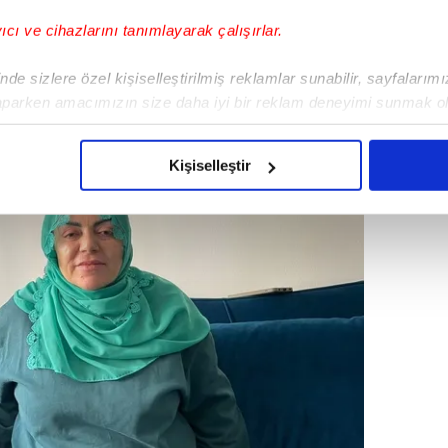
ve 43. kattan düştüğü tespit edildi.
yıcı ve cihazlarını tanımlayarak çalışırlar.
de sizlere özel kişiselleştirilmiş reklamlar sunabilir, sayfalarım
aparken amacımızın size daha iyi bir reklam deneyimi sunmak ol
imizden gelen çabayı gösterdiğimizi ve bu noktada, reklamların ma
olduğunu sizlere hatırlatmak isteriz.
Kişiselleştir
çerezlere izin vermedikleri takdirde, kullanıcılara hedefli reklaml
abilmek için İnternet Sitemizde kendimize ve üçüncü kişilere ait 
isel verileriniz işlenmekte olup gerekli olan çerezler bilgi toplum
 çerezler, sitemizin daha işlevsel kılınması ve kişiselleştirilmes
 yapılması, amaçlarıyla sınırlı olarak açık rızanız dahilinde kulla
aşağıda yer alan panel vasıtasıyla belirleyebilirsiniz. Çerezlere iliş
lgilendirme Metnimizi
ziyaret edebilirsiniz.
Korunması Kanunu uyarınca hazırlanmış Aydınlatma Metnimizi okum