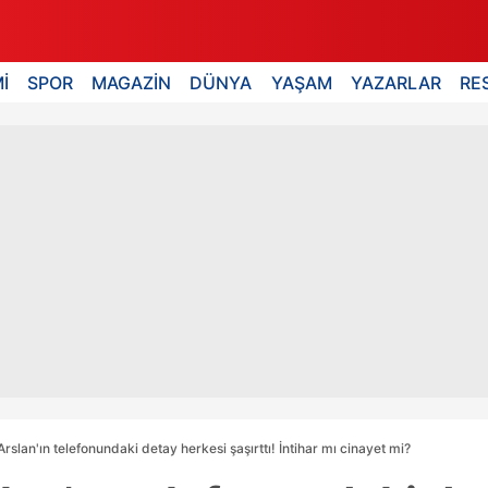
İ
SPOR
MAGAZİN
DÜNYA
YAŞAM
YAZARLAR
RE
slan'ın telefonundaki detay herkesi şaşırttı! İntihar mı cinayet mi?