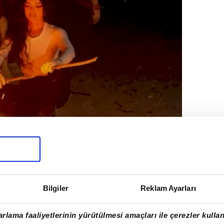
Bilgiler
Reklam Ayarları
afından yapılan ilk incelemede ölen kişinin
rlama faaliyetlerinin yürütülmesi amaçları ile çerezler kullan