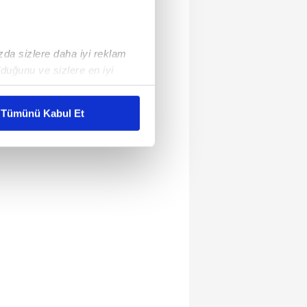
ızda sizlere daha iyi reklam
duğunu ve sizlere en iyi
liyetlerimizi karşılamak
Tümünü Kabul Et
ar gösterilmeyecektir."
çerezler kullanılmaktadır. Bu
u hizmetlerinin sunulması
i ve sizlere yönelik
nılacaktır.
kin detaylı bilgi için Ayarlar
ak ve sitemizde ilgili