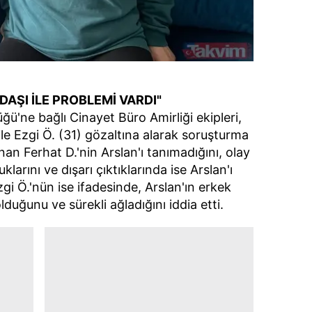
 çerezlerle ilgili bilgi almak için lütfen
tıklayınız
.
DAŞI İLE PROBLEMİ VARDI"
ü'ne bağlı Cinayet Büro Amirliği ekipleri,
le Ezgi Ö. (31) gözaltına alarak soruşturma
alınan Ferhat D.'nin Arslan'ı tanımadığını, olay
larını ve dışarı çıktıklarında ise Arslan'ı
gi Ö.'nün ise ifadesinde, Arslan'ın erkek
lduğunu ve sürekli ağladığını iddia etti.