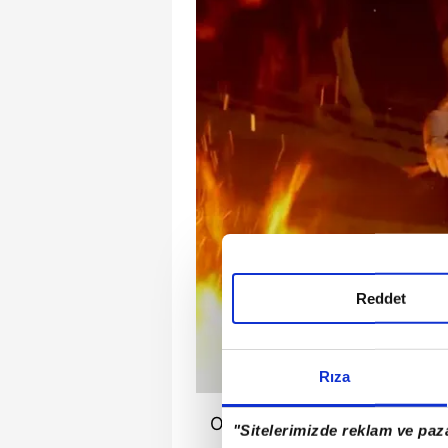
Reddet
Rıza
Olay yerine gelen ekipler tar
"Sitelerimizde reklam ve paza