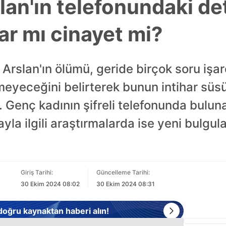
an'ın telefonundaki de
har mı cinayet mi?
slan'ın ölümü, geride birçok soru işaret
eyeceğini belirterek bunun intihar süsü
ti. Genç kadının şifreli telefonunda bulu
ayla ilgili araştırmalarda ise yeni bulgula
Giriş Tarihi:
Güncelleme Tarihi:
30 Ekim 2024 08:02
30 Ekim 2024 08:31
 doğru kaynaktan haberi alın!