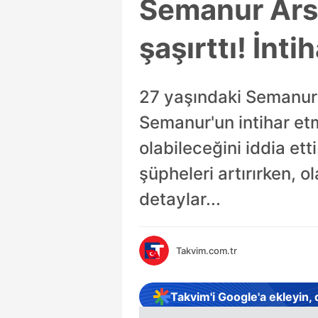
Semanur Arsl
şaşırttı! İnti
27 yaşındaki Semanur Ar
Semanur'un intihar etm
olabileceğini iddia et
şüpheleri artırırken, ol
detaylar...
Takvim.com.tr
Takvim'i Google'a ekleyin,