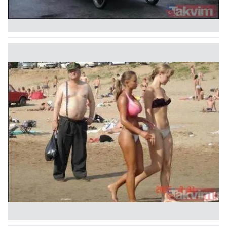
Çerezlere ilişkin tercihlerinizi aşağıda yer alan panel
vasıtasıyla belirleyebilirsiniz. Çerezlere ilişkin detaylı bilgi
için Ayarlar butonuna tıklayabilir,
Çerez Bilgilendirme
Metnimizi
ziyaret edebilirsiniz.
6698 sayılı Kişisel Verilerin Korunması Kanunu uyarınca
hazırlanmış Aydınlatma Metnimizi okumak ve sitemizde
ilgili mevzuata uygun olarak kullanılan çerezlerle ilgili bilgi
almak için lütfen
tıklayınız
.