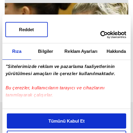
Reddet
Rıza
Bilgiler
Reklam Ayarları
Hakkında
"Sitelerimizde reklam ve pazarlama faaliyetlerinin
yürütülmesi amaçları ile çerezler kullanılmaktadır.
Bu çerezler, kullanıcıların tarayıcı ve cihazlarını
tanımlayarak çalışırlar.
Bu çerezlere izin vermeniz halinde sizlere özel
kişiselleştirilmiş reklamlar sunabilir, sayfalarımızda sizlere
Tümünü Kabul Et
daha iyi reklam deneyimi yaşatabiliriz. Bunu yaparken
amacımızın size daha iyi bir reklam deneyimi sunmak