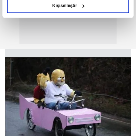
olduğunu ve sizlere en iyi içerikleri sunabilmek adına
Kişiselleştir
elimizden gelen çabayı gösterdiğimizi ve bu noktada,
reklamların maliyetlerimizi karşılamak noktasında tek gelir
kalemimiz olduğunu sizlere hatırlatmak isteriz.
Her halükârda, kullanıcılar, bu çerezlere izin vermedikleri
takdirde, kullanıcılara hedefli reklamlar
gösterilmeyecektir."
Sizlere daha iyi bir hizmet sunabilmek için İnternet
Sitemizde kendimize ve üçüncü kişilere ait çerezler
kullanılmaktadır. Bu çerezler vasıtasıyla çeşitli kişisel
verileriniz işlenmekte olup gerekli olan çerezler bilgi
toplumu hizmetlerinin sunulması amacıyla
kullanılmaktadır. Diğer çerezler, sitemizin daha işlevsel
kılınması ve kişiselleştirilmesi ve sizlere yönelik
reklam/pazarlama faaliyetlerinin yapılması, amaçlarıyla
sınırlı olarak açık rızanız dahilinde kullanılacaktır.