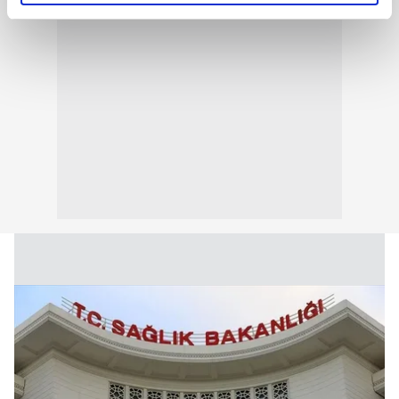
elimizden gelen çabayı gösterdiğimizi ve bu noktada,
reklamların maliyetlerimizi karşılamak noktasında tek gelir
kalemimiz olduğunu sizlere hatırlatmak isteriz.
Her halükârda, kullanıcılar, bu çerezlere izin vermedikleri
takdirde, kullanıcılara hedefli reklamlar
gösterilmeyecektir."
Sizlere daha iyi bir hizmet sunabilmek için İnternet
Sitemizde kendimize ve üçüncü kişilere ait çerezler
kullanılmaktadır. Bu çerezler vasıtasıyla çeşitli kişisel
verileriniz işlenmekte olup gerekli olan çerezler bilgi
toplumu hizmetlerinin sunulması amacıyla
kullanılmaktadır. Diğer çerezler, sitemizin daha işlevsel
kılınması ve kişiselleştirilmesi ve sizlere yönelik
reklam/pazarlama faaliyetlerinin yapılması, amaçlarıyla
sınırlı olarak açık rızanız dahilinde kullanılacaktır.
Çerezlere ilişkin tercihlerinizi aşağıda yer alan panel