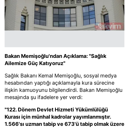
vasıtasıyla belirleyebilirsiniz. Çerezlere ilişkin detaylı bilgi
için Ayarlar butonuna tıklayabilir,
Çerez Bilgilendirme
Metnimizi
ziyaret edebilirsiniz.
6698 sayılı Kişisel Verilerin Korunması Kanunu uyarınca
hazırlanmış Aydınlatma Metnimizi okumak ve sitemizde
ilgili mevzuata uygun olarak kullanılan çerezlerle ilgili bilgi
almak için lütfen
tıklayınız
.
Bakan Memişoğlu'ndan Açıklama: "Sağlık
Ailemize Güç Katıyoruz"
Sağlık Bakanı Kemal Memişoğlu, sosyal medya
hesabından yaptığı açıklamayla kura sürecine
ilişkin kamuoyunu bilgilendirdi. Bakan Memişoğlu
mesajında şu ifadelere yer verdi:
"122. Dönem Devlet Hizmeti Yükümlülüğü
Kurası için münhal kadrolar yayımlanmıştır.
1.566'sı uzman tabip ve 673'ü tabip olmak üzere