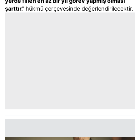
yerde fiilen en az bir yıl görev yapmış olması
şarttır."
hükmü çerçevesinde değerlendirilecektir.