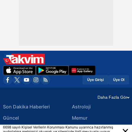
Üye Girişi
Üye Ol
Daha Fazla Gör
Son Dakika Haberleri
Astroloji
Güncel
Memur
6698 sayılı Kişisel Verilerin Korunması Kanunu uyarınca hazırlanmış
Ekonomi Haberleri
Yerel Haberler
aydınlatma metnimizi okumak ve sitemizde ilgili mevzuata uygun