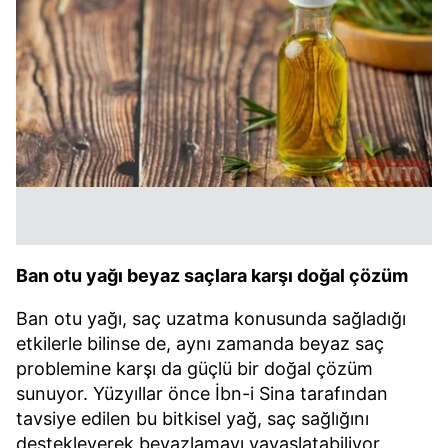
vasıtasıyla belirleyebilirsiniz. Çerezlere ilişkin detaylı bilgi
için Ayarlar butonuna tıklayabilir,
Çerez Bilgilendirme
Metnimizi
ziyaret edebilirsiniz.
6698 sayılı Kişisel Verilerin Korunması Kanunu uyarınca
hazırlanmış Aydınlatma Metnimizi okumak ve sitemizde
ilgili mevzuata uygun olarak kullanılan çerezlerle ilgili bilgi
almak için lütfen
tıklayınız
.
Ban otu yağı beyaz saçlara karşı doğal çözüm
Ban otu yağı, saç uzatma konusunda sağladığı
etkilerle bilinse de, aynı zamanda beyaz saç
problemine karşı da güçlü bir doğal çözüm
sunuyor. Yüzyıllar önce İbn-i Sina tarafından
tavsiye edilen bu bitkisel yağ, saç sağlığını
destekleyerek beyazlamayı yavaşlatabiliyor.