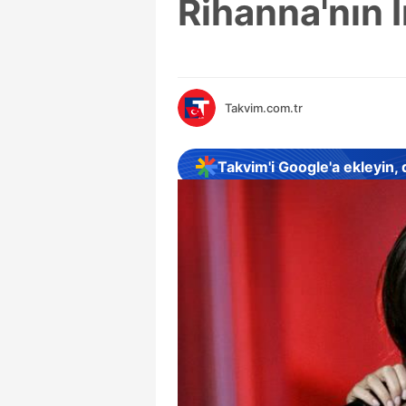
Rihanna'nın 
Takvim.com.tr
Takvim'i Google'a ekleyin,