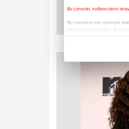
Bu çerezler, kullanıcıların tara
Bu çerezlere izin vermeniz halin
deneyimi yaşatabiliriz. Bunu y
içerikleri sunabilmek adına el
noktasında tek gelir kalemimiz 
Her halükârda, kullanıcılar, bu 
Sizlere daha iyi bir hizmet sun
çerezler vasıtasıyla çeşitli kiş
amacıyla kullanılmaktadır. Diğer
reklam/pazarlama faaliyetlerinin
Çerezlere ilişkin tercihlerinizi 
butonuna tıklayabilir,
Çerez Bi
6698 sayılı Kişisel Verilerin 