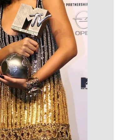
 çerezlerle ilgili bilgi almak için lütfen
tıklayınız
.