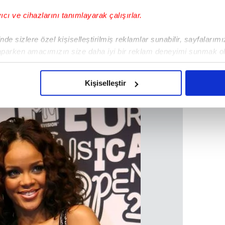
yıcı ve cihazlarını tanımlayarak çalışırlar.
de sizlere özel kişiselleştirilmiş reklamlar sunabilir, sayfalarım
aparken amacımızın size daha iyi bir reklam deneyimi sunmak ol
imizden gelen çabayı gösterdiğimizi ve bu noktada, reklamların ma
olduğunu sizlere hatırlatmak isteriz.
Kişiselleştir
çerezlere izin vermedikleri takdirde, kullanıcılara hedefli reklaml
abilmek için İnternet Sitemizde kendimize ve üçüncü kişilere ait 
isel verileriniz işlenmekte olup gerekli olan çerezler bilgi toplum
 çerezler, sitemizin daha işlevsel kılınması ve kişiselleştirilmes
 yapılması, amaçlarıyla sınırlı olarak açık rızanız dahilinde kulla
aşağıda yer alan panel vasıtasıyla belirleyebilirsiniz. Çerezlere iliş
lgilendirme Metnimizi
ziyaret edebilirsiniz.
Korunması Kanunu uyarınca hazırlanmış Aydınlatma Metnimizi okum