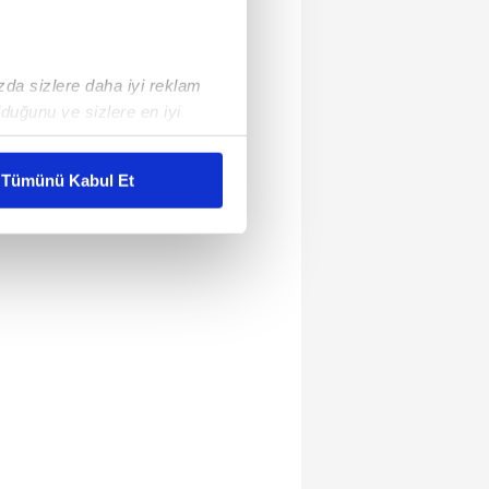
ızda sizlere daha iyi reklam
duğunu ve sizlere en iyi
liyetlerimizi karşılamak
Tümünü Kabul Et
ar gösterilmeyecektir."
çerezler kullanılmaktadır. Bu
u hizmetlerinin sunulması
i ve sizlere yönelik
nılacaktır.
kin detaylı bilgi için Ayarlar
ak ve sitemizde ilgili