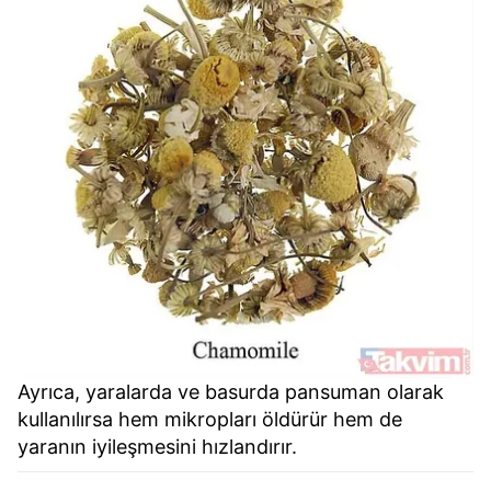
6698 sayılı Kişisel Verilerin Korunması Kanunu uyarınca
hazırlanmış Aydınlatma Metnimizi okumak ve sitemizde
ilgili mevzuata uygun olarak kullanılan çerezlerle ilgili bilgi
almak için lütfen
tıklayınız
.
Ayrıca, yaralarda ve basurda pansuman olarak
kullanılırsa hem mikropları öldürür hem de
yaranın iyileşmesini hızlandırır.