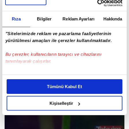
Rıza
Bilgiler
Reklam Ayarları
Hakkında
"Sitelerimizde reklam ve pazarlama faaliyetlerinin
yürütülmesi amaçları ile çerezler kullanılmaktadır.
Bu çerezler, kullanıcıların tarayıcı ve cihazlarını
tanımlayarak çalışırlar.
Bu çerezlere izin vermeniz halinde sizlere özel
kişiselleştirilmiş reklamlar sunabilir, sayfalarımızda sizlere
Tümünü Kabul Et
daha iyi reklam deneyimi yaşatabiliriz. Bunu yaparken
amacımızın size daha iyi bir reklam deneyimi sunmak
olduğunu ve sizlere en iyi içerikleri sunabilmek adına
Kişiselleştir
elimizden gelen çabayı gösterdiğimizi ve bu noktada,
reklamların maliyetlerimizi karşılamak noktasında tek gelir
kalemimiz olduğunu sizlere hatırlatmak isteriz.