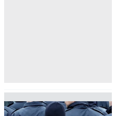
için Ayarlar butonuna tıklayabilir,
Çerez Bilgilendirme
Metnimizi
ziyaret edebilirsiniz.
6698 sayılı Kişisel Verilerin Korunması Kanunu uyarınca
hazırlanmış Aydınlatma Metnimizi okumak ve sitemizde
ilgili mevzuata uygun olarak kullanılan çerezlerle ilgili bilgi
almak için lütfen
tıklayınız
.