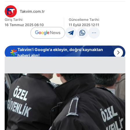
Takvim.com.tr
Giriş Tarihi:
Güncelleme Tarihi:
16 Temmuz 2025 06:10
11 Eylül 2025 12:11
Takvim'i Google'a ekleyin, doğru kaynaktan
haberi alın!