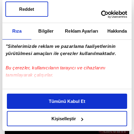
Açıklanacak?
Reddet
Emniyet Genel Müdürlüğü (EGM) tarafından
yayımlanan kılavuzda, ÖGG 116. temel ve 92.
yenileme eğitimi sınavı sonuçlarının 12 Eylül 2025
Rıza
Bilgiler
Reklam Ayarları
Hakkında
tarihinde açıklanacağı duyuruldu.
"Sitelerimizde reklam ve pazarlama faaliyetlerinin
yürütülmesi amaçları ile çerezler kullanılmaktadır.
Bu çerezler, kullanıcıların tarayıcı ve cihazlarını
tanımlayarak çalışırlar.
Bu çerezlere izin vermeniz halinde sizlere özel
kişiselleştirilmiş reklamlar sunabilir, sayfalarımızda sizlere
Tümünü Kabul Et
daha iyi reklam deneyimi yaşatabiliriz. Bunu yaparken
amacımızın size daha iyi bir reklam deneyimi sunmak
olduğunu ve sizlere en iyi içerikleri sunabilmek adına
Kişiselleştir
elimizden gelen çabayı gösterdiğimizi ve bu noktada,
reklamların maliyetlerimizi karşılamak noktasında tek gelir