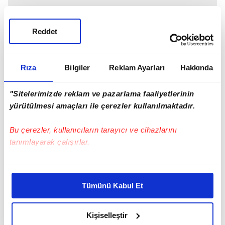
Reddet
Rıza
Bilgiler
Reklam Ayarları
Hakkında
"Sitelerimizde reklam ve pazarlama faaliyetlerinin
yürütülmesi amaçları ile çerezler kullanılmaktadır.
Bu çerezler, kullanıcıların tarayıcı ve cihazlarını
tanımlayarak çalışırlar.
Bu çerezlere izin vermeniz halinde sizlere özel
kişiselleştirilmiş reklamlar sunabilir, sayfalarımızda sizlere
Tümünü Kabul Et
daha iyi reklam deneyimi yaşatabiliriz. Bunu yaparken
amacımızın size daha iyi bir reklam deneyimi sunmak
olduğunu ve sizlere en iyi içerikleri sunabilmek adına
Kişiselleştir