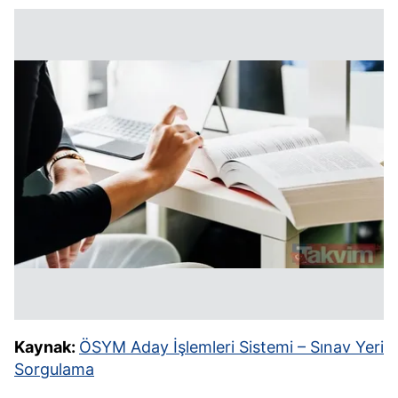
vasıtasıyla belirleyebilirsiniz. Çerezlere ilişkin detaylı bilgi
için Ayarlar butonuna tıklayabilir,
Çerez Bilgilendirme
Metnimizi
ziyaret edebilirsiniz.
6698 sayılı Kişisel Verilerin Korunması Kanunu uyarınca
hazırlanmış Aydınlatma Metnimizi okumak ve sitemizde
ilgili mevzuata uygun olarak kullanılan çerezlerle ilgili bilgi
almak için lütfen
tıklayınız
.
Kaynak:
ÖSYM Aday İşlemleri Sistemi – Sınav Yeri
Sorgulama