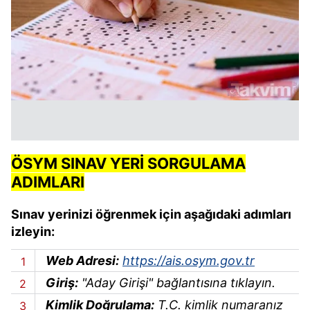
ÖSYM SINAV YERİ SORGULAMA
ADIMLARI
Sınav yerinizi öğrenmek için aşağıdaki adımları
izleyin:
Web Adresi:
https://ais.osym.gov.tr
Giriş:
"Aday Girişi" bağlantısına tıklayın.
Kimlik Doğrulama:
T.C. kimlik numaranız