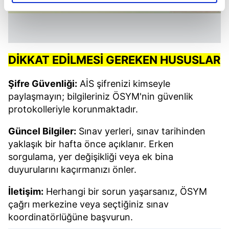
elimizden gelen çabayı gösterdiğimizi ve bu noktada,
reklamların maliyetlerimizi karşılamak noktasında tek gelir
kalemimiz olduğunu sizlere hatırlatmak isteriz.
Her halükârda, kullanıcılar, bu çerezlere izin vermedikleri
DİKKAT EDİLMESİ GEREKEN HUSUSLAR
takdirde, kullanıcılara hedefli reklamlar
gösterilmeyecektir."
Şifre Güvenliği:
AİS şifrenizi kimseyle
paylaşmayın; bilgileriniz ÖSYM'nin güvenlik
Sizlere daha iyi bir hizmet sunabilmek için İnternet
protokolleriyle korunmaktadır.
Sitemizde kendimize ve üçüncü kişilere ait çerezler
kullanılmaktadır. Bu çerezler vasıtasıyla çeşitli kişisel
Güncel Bilgiler:
Sınav yerleri, sınav tarihinden
verileriniz işlenmekte olup gerekli olan çerezler bilgi
yaklaşık bir hafta önce açıklanır. Erken
toplumu hizmetlerinin sunulması amacıyla
sorgulama, yer değişikliği veya ek bina
kullanılmaktadır. Diğer çerezler, sitemizin daha işlevsel
duyurularını kaçırmanızı önler.
kılınması ve kişiselleştirilmesi ve sizlere yönelik
reklam/pazarlama faaliyetlerinin yapılması, amaçlarıyla
İletişim:
Herhangi bir sorun yaşarsanız, ÖSYM
sınırlı olarak açık rızanız dahilinde kullanılacaktır.
çağrı merkezine veya seçtiğiniz sınav
koordinatörlüğüne başvurun.
Çerezlere ilişkin tercihlerinizi aşağıda yer alan panel