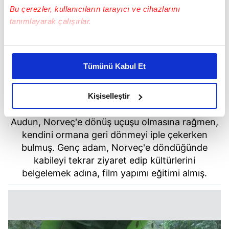
Bu çerezler, kullanıcıların tarayıcı ve cihazlarını
tanımlayarak çalışırlar.
Bu çerezlere izin vermeniz halinde sizlere özel
kişiselleştirilmiş reklamlar sunabilir, sayfalarımızda sizlere
Tümünü Kabul Et
daha iyi reklam deneyimi yaşatabiliriz. Bunu yaparken
amacımızın size daha iyi bir reklam deneyimi sunmak
olduğunu ve sizlere en iyi içerikleri sunabilmek adına
Kişiselleştir
elimizden gelen çabayı gösterdiğimizi ve bu noktada,
reklamların maliyetlerimizi karşılamak noktasında tek gelir
Audun, Norveç'e dönüş uçuşu olmasına rağmen,
kalemimiz olduğunu sizlere hatırlatmak isteriz.
kendini ormana geri dönmeyi iple çekerken
bulmuş. Genç adam, Norveç'e döndüğünde
Her halükârda, kullanıcılar, bu çerezlere izin vermedikleri
kabileyi tekrar ziyaret edip kültürlerini
takdirde, kullanıcılara hedefli reklamlar
belgelemek adına, film yapımı eğitimi almış.
gösterilmeyecektir."
Sizlere daha iyi bir hizmet sunabilmek için İnternet
Sitemizde kendimize ve üçüncü kişilere ait çerezler