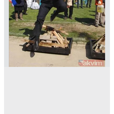
kullanılmaktadır. Bu çerezler vasıtasıyla çeşitli kişisel
verileriniz işlenmekte olup gerekli olan çerezler bilgi
toplumu hizmetlerinin sunulması amacıyla
kullanılmaktadır. Diğer çerezler, sitemizin daha işlevsel
kılınması ve kişiselleştirilmesi ve sizlere yönelik
reklam/pazarlama faaliyetlerinin yapılması, amaçlarıyla
sınırlı olarak açık rızanız dahilinde kullanılacaktır.
Çerezlere ilişkin tercihlerinizi aşağıda yer alan panel
vasıtasıyla belirleyebilirsiniz. Çerezlere ilişkin detaylı bilgi
için Ayarlar butonuna tıklayabilir,
Çerez Bilgilendirme
Metnimizi
ziyaret edebilirsiniz.
6698 sayılı Kişisel Verilerin Korunması Kanunu uyarınca
hazırlanmış Aydınlatma Metnimizi okumak ve sitemizde
ilgili mevzuata uygun olarak kullanılan çerezlerle ilgili bilgi
almak için lütfen
tıklayınız
.