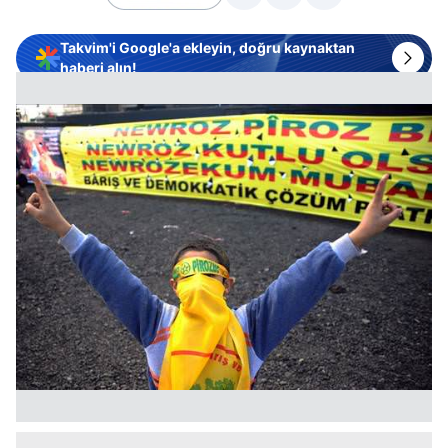
Takvim'i Google'a ekleyin, doğru kaynaktan
haberi alın!