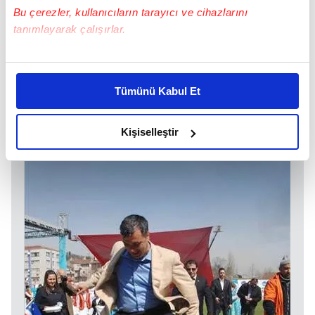
Bu çerezler, kullanıcıların tarayıcı ve cihazlarını
tanımlayarak çalışırlar.
Bu çerezlere izin vermeniz halinde sizlere özel
kişiselleştirilmiş reklamlar sunabilir, sayfalarımızda sizlere
Tümünü Kabul Et
daha iyi reklam deneyimi yaşatabiliriz. Bunu yaparken
amacımızın size daha iyi bir reklam deneyimi sunmak
olduğunu ve sizlere en iyi içerikleri sunabilmek adına
Kişiselleştir
elimizden gelen çabayı gösterdiğimizi ve bu noktada,
reklamların maliyetlerimizi karşılamak noktasında tek gelir
kalemimiz olduğunu sizlere hatırlatmak isteriz.
Her halükârda, kullanıcılar, bu çerezlere izin vermedikleri
takdirde, kullanıcılara hedefli reklamlar
gösterilmeyecektir."
Sizlere daha iyi bir hizmet sunabilmek için İnternet
Sitemizde kendimize ve üçüncü kişilere ait çerezler