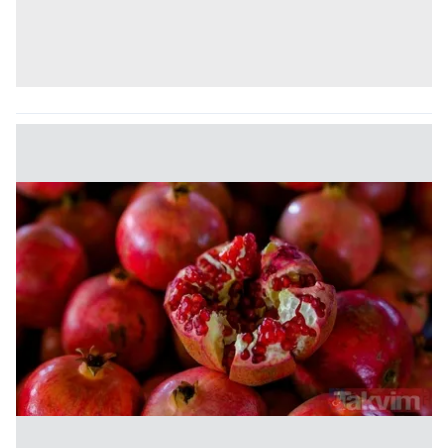
Sitemizde kendimize ve üçüncü kişilere ait çerezler
kullanılmaktadır. Bu çerezler vasıtasıyla çeşitli kişisel
verileriniz işlenmekte olup gerekli olan çerezler bilgi
toplumu hizmetlerinin sunulması amacıyla
kullanılmaktadır. Diğer çerezler, sitemizin daha işlevsel
kılınması ve kişiselleştirilmesi ve sizlere yönelik
reklam/pazarlama faaliyetlerinin yapılması, amaçlarıyla
sınırlı olarak açık rızanız dahilinde kullanılacaktır.
Çerezlere ilişkin tercihlerinizi aşağıda yer alan panel
vasıtasıyla belirleyebilirsiniz. Çerezlere ilişkin detaylı bilgi
için Ayarlar butonuna tıklayabilir,
Çerez Bilgilendirme
Metnimizi
ziyaret edebilirsiniz.
6698 sayılı Kişisel Verilerin Korunması Kanunu uyarınca
hazırlanmış Aydınlatma Metnimizi okumak ve sitemizde
ilgili mevzuata uygun olarak kullanılan çerezlerle ilgili bilgi
almak için lütfen
tıklayınız
.