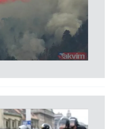
 çerezlerle ilgili bilgi almak için lütfen
tıklayınız
.