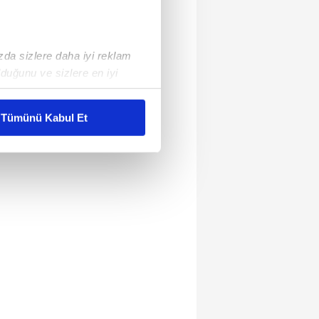
ızda sizlere daha iyi reklam
duğunu ve sizlere en iyi
liyetlerimizi karşılamak
Tümünü Kabul Et
ar gösterilmeyecektir."
çerezler kullanılmaktadır. Bu
u hizmetlerinin sunulması
i ve sizlere yönelik
nılacaktır.
kin detaylı bilgi için Ayarlar
ak ve sitemizde ilgili