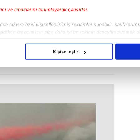
yıcı ve cihazlarını tanımlayarak çalışırlar.
de sizlere özel kişiselleştirilmiş reklamlar sunabilir, sayfalarım
aparken amacımızın size daha iyi bir reklam deneyimi sunmak ol
imizden gelen çabayı gösterdiğimizi ve bu noktada, reklamların ma
olduğunu sizlere hatırlatmak isteriz.
Kişiselleştir
çerezlere izin vermedikleri takdirde, kullanıcılara hedefli reklaml
abilmek için İnternet Sitemizde kendimize ve üçüncü kişilere ait 
isel verileriniz işlenmekte olup gerekli olan çerezler bilgi toplum
 çerezler, sitemizin daha işlevsel kılınması ve kişiselleştirilmes
 yapılması, amaçlarıyla sınırlı olarak açık rızanız dahilinde kulla
aşağıda yer alan panel vasıtasıyla belirleyebilirsiniz. Çerezlere iliş
lgilendirme Metnimizi
ziyaret edebilirsiniz.
Korunması Kanunu uyarınca hazırlanmış Aydınlatma Metnimizi okum