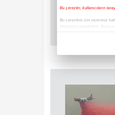
Bu çerezler, kullanıcıların tara
Bu çerezlere izin vermeniz halin
deneyimi yaşatabiliriz. Bunu y
içerikleri sunabilmek adına el
noktasında tek gelir kalemimiz 
Her halükârda, kullanıcılar, bu 
Sizlere daha iyi bir hizmet sun
çerezler vasıtasıyla çeşitli kiş
amacıyla kullanılmaktadır. Diğer
reklam/pazarlama faaliyetlerinin
Çerezlere ilişkin tercihlerinizi 
butonuna tıklayabilir,
Çerez Bi
6698 sayılı Kişisel Verilerin 