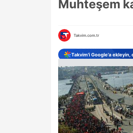
Muhteşem ka
Takvim.com.tr
Takvim'i Google'a ekleyin,