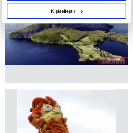
amacımızın size daha iyi bir reklam deneyimi sunmak
olduğunu ve sizlere en iyi içerikleri sunabilmek adına
Kişiselleştir
elimizden gelen çabayı gösterdiğimizi ve bu noktada,
reklamların maliyetlerimizi karşılamak noktasında tek gelir
kalemimiz olduğunu sizlere hatırlatmak isteriz.
Her halükârda, kullanıcılar, bu çerezlere izin vermedikleri
takdirde, kullanıcılara hedefli reklamlar
gösterilmeyecektir."
Sizlere daha iyi bir hizmet sunabilmek için İnternet
Sitemizde kendimize ve üçüncü kişilere ait çerezler
kullanılmaktadır. Bu çerezler vasıtasıyla çeşitli kişisel
verileriniz işlenmekte olup gerekli olan çerezler bilgi
toplumu hizmetlerinin sunulması amacıyla
kullanılmaktadır. Diğer çerezler, sitemizin daha işlevsel
kılınması ve kişiselleştirilmesi ve sizlere yönelik
reklam/pazarlama faaliyetlerinin yapılması, amaçlarıyla
sınırlı olarak açık rızanız dahilinde kullanılacaktır.