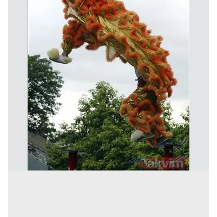
Çerezlere ilişkin tercihlerinizi aşağıda yer alan panel
vasıtasıyla belirleyebilirsiniz. Çerezlere ilişkin detaylı bilgi
için Ayarlar butonuna tıklayabilir,
Çerez Bilgilendirme
Metnimizi
ziyaret edebilirsiniz.
6698 sayılı Kişisel Verilerin Korunması Kanunu uyarınca
hazırlanmış Aydınlatma Metnimizi okumak ve sitemizde
ilgili mevzuata uygun olarak kullanılan çerezlerle ilgili bilgi
almak için lütfen
tıklayınız
.