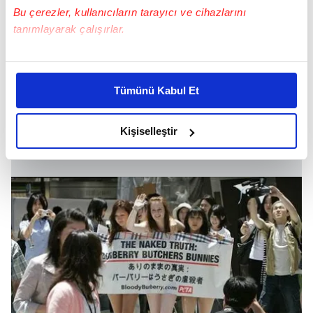
Bu çerezler, kullanıcıların tarayıcı ve cihazlarını
tanımlayarak çalışırlar.
Bu çerezlere izin vermeniz halinde sizlere özel
kişiselleştirilmiş reklamlar sunabilir, sayfalarımızda sizlere
Tümünü Kabul Et
daha iyi reklam deneyimi yaşatabiliriz. Bunu yaparken
amacımızın size daha iyi bir reklam deneyimi sunmak
olduğunu ve sizlere en iyi içerikleri sunabilmek adına
Kişiselleştir
elimizden gelen çabayı gösterdiğimizi ve bu noktada,
reklamların maliyetlerimizi karşılamak noktasında tek gelir
kalemimiz olduğunu sizlere hatırlatmak isteriz.
Her halükârda, kullanıcılar, bu çerezlere izin vermedikleri
takdirde, kullanıcılara hedefli reklamlar
gösterilmeyecektir."
Sizlere daha iyi bir hizmet sunabilmek için İnternet
Sitemizde kendimize ve üçüncü kişilere ait çerezler