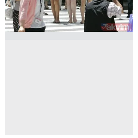
kullanılmaktadır. Bu çerezler vasıtasıyla çeşitli kişisel
verileriniz işlenmekte olup gerekli olan çerezler bilgi
toplumu hizmetlerinin sunulması amacıyla
kullanılmaktadır. Diğer çerezler, sitemizin daha işlevsel
kılınması ve kişiselleştirilmesi ve sizlere yönelik
reklam/pazarlama faaliyetlerinin yapılması, amaçlarıyla
sınırlı olarak açık rızanız dahilinde kullanılacaktır.
Çerezlere ilişkin tercihlerinizi aşağıda yer alan panel
vasıtasıyla belirleyebilirsiniz. Çerezlere ilişkin detaylı bilgi
için Ayarlar butonuna tıklayabilir,
Çerez Bilgilendirme
Metnimizi
ziyaret edebilirsiniz.
6698 sayılı Kişisel Verilerin Korunması Kanunu uyarınca
hazırlanmış Aydınlatma Metnimizi okumak ve sitemizde
ilgili mevzuata uygun olarak kullanılan çerezlerle ilgili bilgi
almak için lütfen
tıklayınız
.