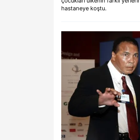
çocukları ülkenin farklı yerle
hastaneye koştu.