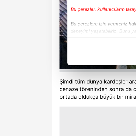
Bu çerezler, kullanıcıların tara
Bu çerezlere izin vermeniz halin
deneyimi yaşatabiliriz. Bunu y
içerikleri sunabilmek adına el
noktasında tek gelir kalemimiz 
Her halükârda, kullanıcılar, bu 
Sizlere daha iyi bir hizmet sun
Şimdi tüm dünya kardeşler ara
çerezler vasıtasıyla çeşitli kiş
cenaze töreninden sonra da d
amacıyla kullanılmaktadır. Diğer
ortada oldukça büyük bir mira
reklam/pazarlama faaliyetlerinin
Çerezlere ilişkin tercihlerinizi 
butonuna tıklayabilir,
Çerez Bi
6698 sayılı Kişisel Verilerin 