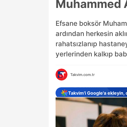
Muhammed Al
Efsane boksör Muhamme
ardından herkesin aklı
rahatsızlanıp hastaney
yerlerinden kalkıp ba
Takvim.com.tr
Takvim'i Google'a ekleyin,