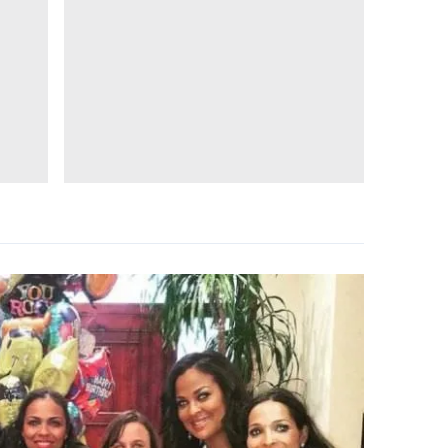
 çerezlerle ilgili bilgi almak için lütfen
tıklayınız
.