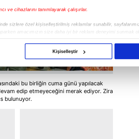
yıcı ve cihazlarını tanımlayarak çalışırlar.
de sizlere özel kişiselleştirilmiş reklamlar sunabilir, sayfalarım
aparken amacımızın size daha iyi bir reklam deneyimi sunmak ol
imizden gelen çabayı gösterdiğimizi ve bu noktada, reklamların ma
olduğunu sizlere hatırlatmak isteriz.
Kişiselleştir
çerezlere izin vermedikleri takdirde, kullanıcılara hedefli reklaml
abilmek için İnternet Sitemizde kendimize ve üçüncü kişilere ait 
sındaki bu birliğin cuma günü yapılacak
isel verileriniz işlenmekte olup gerekli olan çerezler bilgi toplum
evam edip etmeyeceğini merak ediyor. Zira
 çerezler, sitemizin daha işlevsel kılınması ve kişiselleştirilmes
s bulunuyor.
 yapılması, amaçlarıyla sınırlı olarak açık rızanız dahilinde kulla
aşağıda yer alan panel vasıtasıyla belirleyebilirsiniz. Çerezlere iliş
lgilendirme Metnimizi
ziyaret edebilirsiniz.
Korunması Kanunu uyarınca hazırlanmış Aydınlatma Metnimizi okum