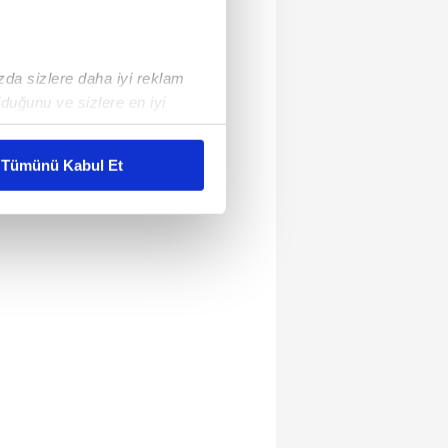
ızda sizlere daha iyi reklam
duğunu ve sizlere en iyi
liyetlerimizi karşılamak
Tümünü Kabul Et
ar gösterilmeyecektir."
çerezler kullanılmaktadır. Bu
u hizmetlerinin sunulması
i ve sizlere yönelik
nılacaktır.
kin detaylı bilgi için Ayarlar
ak ve sitemizde ilgili