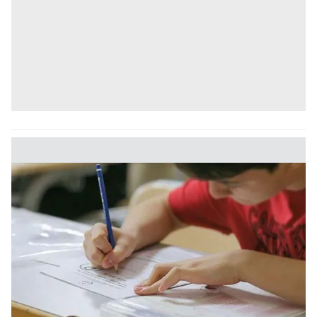
kılınması ve kişiselleştirilmesi ve sizlere yönelik
reklam/pazarlama faaliyetlerinin yapılması, amaçlarıyla
sınırlı olarak açık rızanız dahilinde kullanılacaktır.
Çerezlere ilişkin tercihlerinizi aşağıda yer alan panel
vasıtasıyla belirleyebilirsiniz. Çerezlere ilişkin detaylı bilgi
için Ayarlar butonuna tıklayabilir,
Çerez Bilgilendirme
Metnimizi
ziyaret edebilirsiniz.
6698 sayılı Kişisel Verilerin Korunması Kanunu uyarınca
hazırlanmış Aydınlatma Metnimizi okumak ve sitemizde
ilgili mevzuata uygun olarak kullanılan çerezlerle ilgili bilgi
almak için lütfen
tıklayınız
.