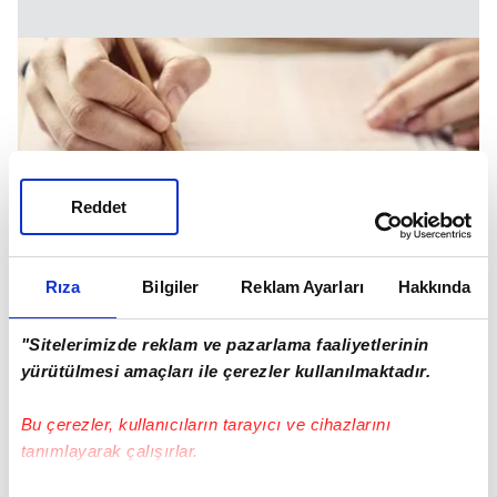
Reddet
Rıza
Bilgiler
Reklam Ayarları
Hakkında
"Sitelerimizde reklam ve pazarlama faaliyetlerinin
yürütülmesi amaçları ile çerezler kullanılmaktadır.
2025 MSÜ Tercihleri Ne Zaman Yapılacak?
Bu çerezler, kullanıcıların tarayıcı ve cihazlarını
2024-MSÜ sürecinde, tercihler 3 Nisan - 10
tanımlayarak çalışırlar.
Mayıs 2024 tarihleri arasında alınmıştı. Tercih