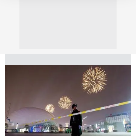
takdirde, kullanıcılara hedefli reklamlar
gösterilmeyecektir."
Sizlere daha iyi bir hizmet sunabilmek için İnternet
Sitemizde kendimize ve üçüncü kişilere ait çerezler
kullanılmaktadır. Bu çerezler vasıtasıyla çeşitli kişisel
verileriniz işlenmekte olup gerekli olan çerezler bilgi
toplumu hizmetlerinin sunulması amacıyla
kullanılmaktadır. Diğer çerezler, sitemizin daha işlevsel
kılınması ve kişiselleştirilmesi ve sizlere yönelik
reklam/pazarlama faaliyetlerinin yapılması, amaçlarıyla
sınırlı olarak açık rızanız dahilinde kullanılacaktır.
Çerezlere ilişkin tercihlerinizi aşağıda yer alan panel
vasıtasıyla belirleyebilirsiniz. Çerezlere ilişkin detaylı bilgi
için Ayarlar butonuna tıklayabilir,
Çerez Bilgilendirme
Metnimizi
ziyaret edebilirsiniz.