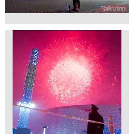
6698 sayılı Kişisel Verilerin Korunması Kanunu uyarınca
hazırlanmış Aydınlatma Metnimizi okumak ve sitemizde
ilgili mevzuata uygun olarak kullanılan çerezlerle ilgili bilgi
almak için lütfen
tıklayınız
.