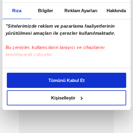
Rıza
Bilgiler
Reklam Ayarları
Hakkında
"Sitelerimizde reklam ve pazarlama faaliyetlerinin
yürütülmesi amaçları ile çerezler kullanılmaktadır.
Bu çerezler, kullanıcıların tarayıcı ve cihazlarını
tanımlayarak çalışırlar.
Bu çerezlere izin vermeniz halinde sizlere özel
kişiselleştirilmiş reklamlar sunabilir, sayfalarımızda sizlere
Tümünü Kabul Et
daha iyi reklam deneyimi yaşatabiliriz. Bunu yaparken
amacımızın size daha iyi bir reklam deneyimi sunmak
olduğunu ve sizlere en iyi içerikleri sunabilmek adına
Kişiselleştir
elimizden gelen çabayı gösterdiğimizi ve bu noktada,
reklamların maliyetlerimizi karşılamak noktasında tek gelir
kalemimiz olduğunu sizlere hatırlatmak isteriz.
Her halükârda, kullanıcılar, bu çerezlere izin vermedikleri