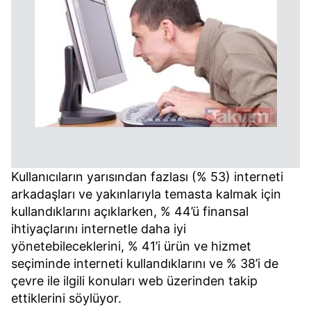
kullanılmaktadır. Bu çerezler vasıtasıyla çeşitli kişisel
verileriniz işlenmekte olup gerekli olan çerezler bilgi
toplumu hizmetlerinin sunulması amacıyla
kullanılmaktadır. Diğer çerezler, sitemizin daha işlevsel
kılınması ve kişiselleştirilmesi ve sizlere yönelik
reklam/pazarlama faaliyetlerinin yapılması, amaçlarıyla
sınırlı olarak açık rızanız dahilinde kullanılacaktır.
Çerezlere ilişkin tercihlerinizi aşağıda yer alan panel
vasıtasıyla belirleyebilirsiniz. Çerezlere ilişkin detaylı bilgi
için Ayarlar butonuna tıklayabilir,
Çerez Bilgilendirme
Kullanıcıların yarısından fazlası (% 53) interneti
Metnimizi
ziyaret edebilirsiniz.
arkadaşları ve yakınlarıyla temasta kalmak için
kullandıklarını açıklarken, % 44’ü finansal
6698 sayılı Kişisel Verilerin Korunması Kanunu uyarınca
ihtiyaçlarını internetle daha iyi
hazırlanmış Aydınlatma Metnimizi okumak ve sitemizde
yönetebileceklerini, % 41’i ürün ve hizmet
ilgili mevzuata uygun olarak kullanılan çerezlerle ilgili bilgi
seçiminde interneti kullandıklarını ve % 38’i de
almak için lütfen
tıklayınız
.
çevre ile ilgili konuları web üzerinden takip
ettiklerini söylüyor.