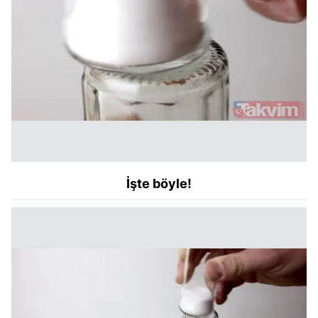
İşte böyle!