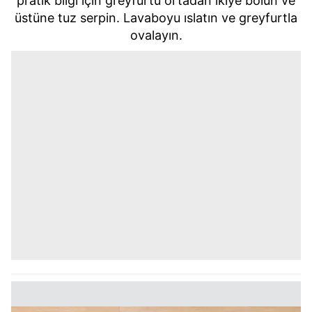
pratik bilgi için greyfurtu ortadan ikiye bölün ve
üstüne tuz serpin. Lavaboyu ıslatın ve greyfurtla
ovalayın.