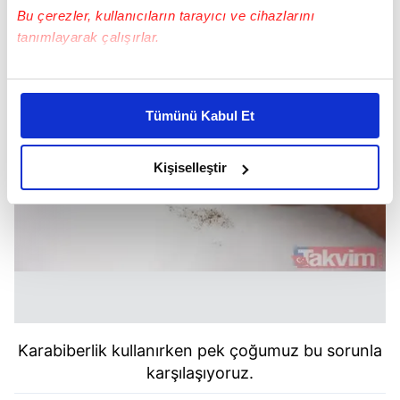
Bu çerezler, kullanıcıların tarayıcı ve cihazlarını
tanımlayarak çalışırlar.
Bu çerezlere izin vermeniz halinde sizlere özel
kişiselleştirilmiş reklamlar sunabilir, sayfalarımızda sizlere
Tümünü Kabul Et
daha iyi reklam deneyimi yaşatabiliriz. Bunu yaparken
amacımızın size daha iyi bir reklam deneyimi sunmak
olduğunu ve sizlere en iyi içerikleri sunabilmek adına
Kişiselleştir
elimizden gelen çabayı gösterdiğimizi ve bu noktada,
reklamların maliyetlerimizi karşılamak noktasında tek gelir
kalemimiz olduğunu sizlere hatırlatmak isteriz.
Her halükârda, kullanıcılar, bu çerezlere izin vermedikleri
takdirde, kullanıcılara hedefli reklamlar
gösterilmeyecektir."
Karabiberlik kullanırken pek çoğumuz bu sorunla
Sizlere daha iyi bir hizmet sunabilmek için İnternet
karşılaşıyoruz.
Sitemizde kendimize ve üçüncü kişilere ait çerezler