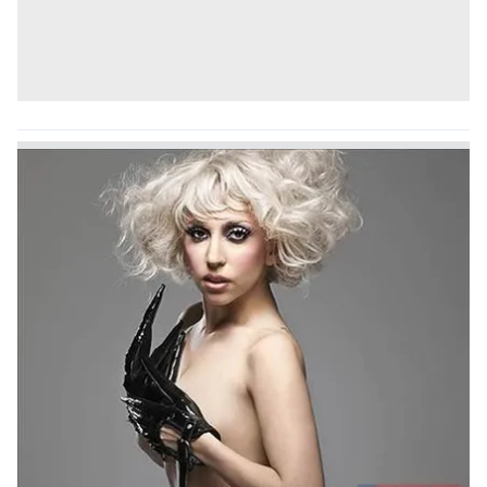
Metnimizi
ziyaret edebilirsiniz.
6698 sayılı Kişisel Verilerin Korunması Kanunu uyarınca
hazırlanmış Aydınlatma Metnimizi okumak ve sitemizde
ilgili mevzuata uygun olarak kullanılan çerezlerle ilgili bilgi
almak için lütfen
tıklayınız
.