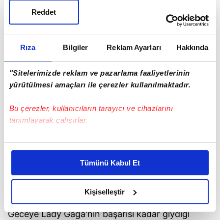
Reddet
Rıza
Bilgiler
Reklam Ayarları
Hakkında
"Sitelerimizde reklam ve pazarlama faaliyetlerinin
yürütülmesi amaçları ile çerezler kullanılmaktadır.
Bu çerezler, kullanıcıların tarayıcı ve cihazlarını
tanımlayarak çalışırlar.
Bu çerezlere izin vermeniz halinde sizlere özel
kişiselleştirilmiş reklamlar sunabilir, sayfalarımızda sizlere
Tümünü Kabul Et
daha iyi reklam deneyimi yaşatabiliriz. Bunu yaparken
amacımızın size daha iyi bir reklam deneyimi sunmak
olduğunu ve sizlere en iyi içerikleri sunabilmek adına
Kişiselleştir
elimizden gelen çabayı gösterdiğimizi ve bu noktada,
Geceye Lady Gaga'nın başarısı kadar giydiği
reklamların maliyetlerimizi karşılamak noktasında tek gelir