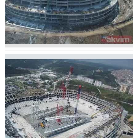
reklam/pazarlama faaliyetlerinin yapılması, amaçlarıyla
sınırlı olarak açık rızanız dahilinde kullanılacaktır.
Çerezlere ilişkin tercihlerinizi aşağıda yer alan panel
vasıtasıyla belirleyebilirsiniz. Çerezlere ilişkin detaylı bilgi
için Ayarlar butonuna tıklayabilir,
Çerez Bilgilendirme
Metnimizi
ziyaret edebilirsiniz.
6698 sayılı Kişisel Verilerin Korunması Kanunu uyarınca
hazırlanmış Aydınlatma Metnimizi okumak ve sitemizde
ilgili mevzuata uygun olarak kullanılan çerezlerle ilgili bilgi
almak için lütfen
tıklayınız
.