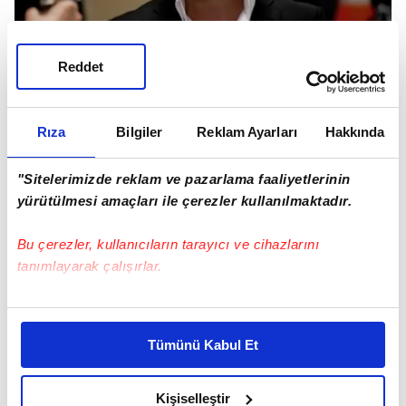
Reddet
Rıza
Bilgiler
Reklam Ayarları
Hakkında
"Sitelerimizde reklam ve pazarlama faaliyetlerinin
yürütülmesi amaçları ile çerezler kullanılmaktadır.
Bu çerezler, kullanıcıların tarayıcı ve cihazlarını
tanımlayarak çalışırlar.
Bu çerezlere izin vermeniz halinde sizlere özel
kişiselleştirilmiş reklamlar sunabilir, sayfalarımızda sizlere
Tümünü Kabul Et
daha iyi reklam deneyimi yaşatabiliriz. Bunu yaparken
amacımızın size daha iyi bir reklam deneyimi sunmak
olduğunu ve sizlere en iyi içerikleri sunabilmek adına
Kişiselleştir