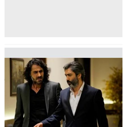
vasıtasıyla belirleyebilirsiniz. Çerezlere ilişkin detaylı bilgi
için Ayarlar butonuna tıklayabilir,
Çerez Bilgilendirme
Metnimizi
ziyaret edebilirsiniz.
6698 sayılı Kişisel Verilerin Korunması Kanunu uyarınca
hazırlanmış Aydınlatma Metnimizi okumak ve sitemizde
ilgili mevzuata uygun olarak kullanılan çerezlerle ilgili bilgi
almak için lütfen
tıklayınız
.