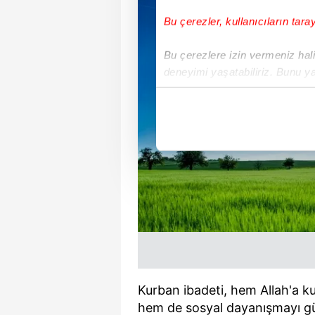
Bu çerezler, kullanıcıların tara
Bu çerezlere izin vermeniz halin
deneyimi yaşatabiliriz. Bunu y
içerikleri sunabilmek adına el
noktasında tek gelir kalemimiz 
Her halükârda, kullanıcılar, bu 
Sizlere daha iyi bir hizmet sun
çerezler vasıtasıyla çeşitli kiş
amacıyla kullanılmaktadır. Diğer
reklam/pazarlama faaliyetlerinin
Çerezlere ilişkin tercihlerinizi 
butonuna tıklayabilir,
Çerez Bi
Kurban ibadeti, hem Allah'a kul
hem de sosyal dayanışmayı güçl
6698 sayılı Kişisel Verilerin 