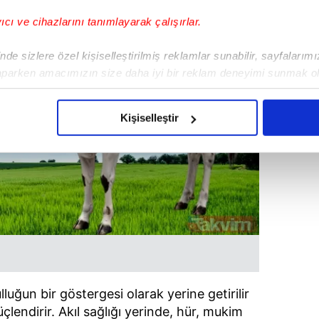
yıcı ve cihazlarını tanımlayarak çalışırlar.
de sizlere özel kişiselleştirilmiş reklamlar sunabilir, sayfalarım
aparken amacımızın size daha iyi bir reklam deneyimi sunmak ol
imizden gelen çabayı gösterdiğimizi ve bu noktada, reklamların ma
olduğunu sizlere hatırlatmak isteriz.
Kişiselleştir
çerezlere izin vermedikleri takdirde, kullanıcılara hedefli reklaml
abilmek için İnternet Sitemizde kendimize ve üçüncü kişilere ait 
isel verileriniz işlenmekte olup gerekli olan çerezler bilgi toplum
 çerezler, sitemizin daha işlevsel kılınması ve kişiselleştirilmes
 yapılması, amaçlarıyla sınırlı olarak açık rızanız dahilinde kulla
aşağıda yer alan panel vasıtasıyla belirleyebilirsiniz. Çerezlere iliş
lgilendirme Metnimizi
ziyaret edebilirsiniz.
luğun bir göstergesi olarak yerine getirilir
endirir. Akıl sağlığı yerinde, hür, mukim
Korunması Kanunu uyarınca hazırlanmış Aydınlatma Metnimizi okum