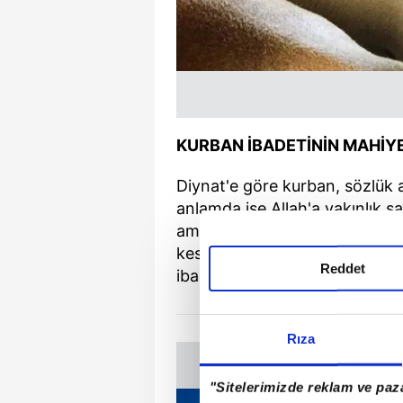
KURBAN İBADETİNİN MAHİYE
Diynat'e göre kurban, sözlük 
anlamda ise Allah'a yakınlık 
amacıyla, belirli niteliklere s
kesmeyi ifade eder. Kurban B
Reddet
ibadeti sırasında kesilen kurb
Rıza
"Sitelerimizde reklam ve paza