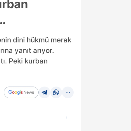
urban
…
enin dini hükmü merak
rına yanıt arıyor.
tı. Peki kurban