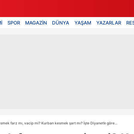
İ
SPOR
MAGAZİN
DÜNYA
YAŞAM
YAZARLAR
RE
smek farz mı, vacip mi? Kurban kesmek şart mı? İşte Diyanet’e göre…