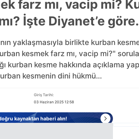
k farz mı, vacip mi? K
mı? İşte Diyanet’e göre
ın yaklaşmasıyla birlikte kurban kesm
"Kurban kesmek farz mı, vacip mi?" sorula
lığı kurban kesme hakkında açıklama yap
 kurban kesmenin dini hükmü…
Giriş Tarihi:
03 Haziran 2025 12:58
 doğru kaynaktan haberi alın!