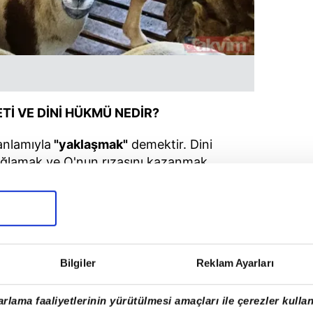
Tİ VE DİNİ HÜKMÜ NEDİR?
anlamıyla
"yaklaşmak"
demektir. Dini
sağlamak ve O'nun rızasını kazanmak
ahip hayvanları, usulüne uygun biçimde
ayramı'nda kesilen kurbana
"udhiyye"
hac
ana ise
"hedy"
adı verilir.
Bilgiler
Reklam Ayarları
rlama faaliyetlerinin yürütülmesi amaçları ile çerezler kullan