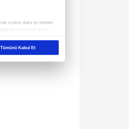
ızda sizlere daha iyi reklam
duğunu ve sizlere en iyi
liyetlerimizi karşılamak
Tümünü Kabul Et
ar gösterilmeyecektir."
çerezler kullanılmaktadır. Bu
u hizmetlerinin sunulması
i ve sizlere yönelik
nılacaktır.
kin detaylı bilgi için Ayarlar
ak ve sitemizde ilgili