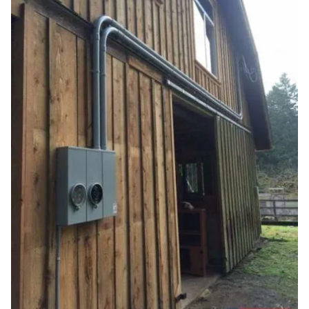
kullanılmaktadır. Bu çerezler vasıtasıyla çeşitli kişisel
verileriniz işlenmekte olup gerekli olan çerezler bilgi
toplumu hizmetlerinin sunulması amacıyla
kullanılmaktadır. Diğer çerezler, sitemizin daha işlevsel
kılınması ve kişiselleştirilmesi ve sizlere yönelik
reklam/pazarlama faaliyetlerinin yapılması, amaçlarıyla
sınırlı olarak açık rızanız dahilinde kullanılacaktır.
Çerezlere ilişkin tercihlerinizi aşağıda yer alan panel
vasıtasıyla belirleyebilirsiniz. Çerezlere ilişkin detaylı bilgi
için Ayarlar butonuna tıklayabilir,
Çerez Bilgilendirme
Metnimizi
ziyaret edebilirsiniz.
6698 sayılı Kişisel Verilerin Korunması Kanunu uyarınca
hazırlanmış Aydınlatma Metnimizi okumak ve sitemizde
ilgili mevzuata uygun olarak kullanılan çerezlerle ilgili bilgi
almak için lütfen
tıklayınız
.