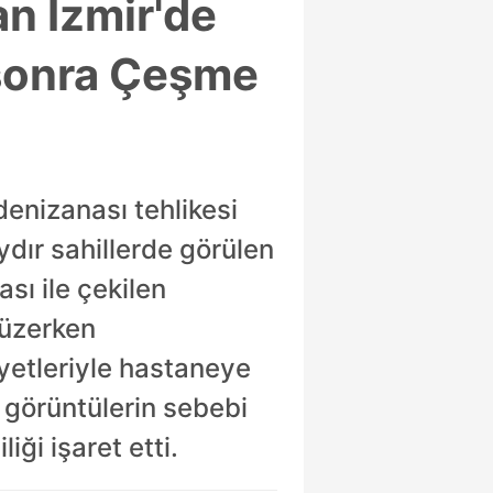
an İzmir'de
n sonra Çeşme
denizanası tehlikesi
aydır sahillerde görülen
sı ile çekilen
yüzerken
yetleriyle hastaneye
e görüntülerin sebebi
iği işaret etti.