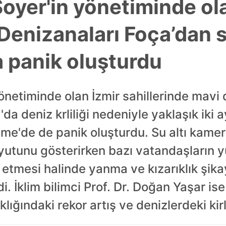
Soyer'in yönetiminde ol
ı! Denizanaları Foça’da
a panik oluşturdu
önetiminde olan İzmir sahillerinde mavi 
a'da deniz krliliği nedeniyle yaklaşık iki 
şme'de de panik oluşturdu. Su altı kamera
oyutunu gösterirken bazı vatandaşların 
 etmesi halinde yanma ve kızarıklık şika
i. İklim bilimci Prof. Dr. Doğan Yaşar is
ığındaki rekor artış ve denizlerdeki kirlil