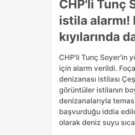
CHP'li Tunç 
istila alarm
kıyılarında d
CHP'li Tunç Soyer'in y
için alarm verildi. Foç
denizanası istilası Çe
görüntüler istilanın b
denizanalarıyla temas
başvurduğu iddia edild
olarak deniz suyu sıcakl