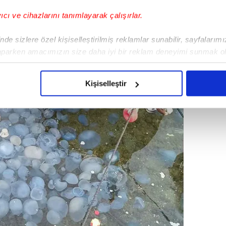
yıcı ve cihazlarını tanımlayarak çalışırlar.
de sizlere özel kişiselleştirilmiş reklamlar sunabilir, sayfalarım
aparken amacımızın size daha iyi bir reklam deneyimi sunmak ol
imizden gelen çabayı gösterdiğimizi ve bu noktada, reklamların ma
olduğunu sizlere hatırlatmak isteriz.
Kişiselleştir
çerezlere izin vermedikleri takdirde, kullanıcılara hedefli reklaml
abilmek için İnternet Sitemizde kendimize ve üçüncü kişilere ait 
isel verileriniz işlenmekte olup gerekli olan çerezler bilgi toplum
 çerezler, sitemizin daha işlevsel kılınması ve kişiselleştirilmes
 yapılması, amaçlarıyla sınırlı olarak açık rızanız dahilinde kulla
aşağıda yer alan panel vasıtasıyla belirleyebilirsiniz. Çerezlere iliş
lgilendirme Metnimizi
ziyaret edebilirsiniz.
Korunması Kanunu uyarınca hazırlanmış Aydınlatma Metnimizi okum