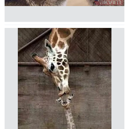
reklam/pazarlama faaliyetlerinin yapılması, amaçlarıyla
sınırlı olarak açık rızanız dahilinde kullanılacaktır.
Çerezlere ilişkin tercihlerinizi aşağıda yer alan panel
vasıtasıyla belirleyebilirsiniz. Çerezlere ilişkin detaylı bilgi
için Ayarlar butonuna tıklayabilir,
Çerez Bilgilendirme
Metnimizi
ziyaret edebilirsiniz.
6698 sayılı Kişisel Verilerin Korunması Kanunu uyarınca
hazırlanmış Aydınlatma Metnimizi okumak ve sitemizde
ilgili mevzuata uygun olarak kullanılan çerezlerle ilgili bilgi
almak için lütfen
tıklayınız
.