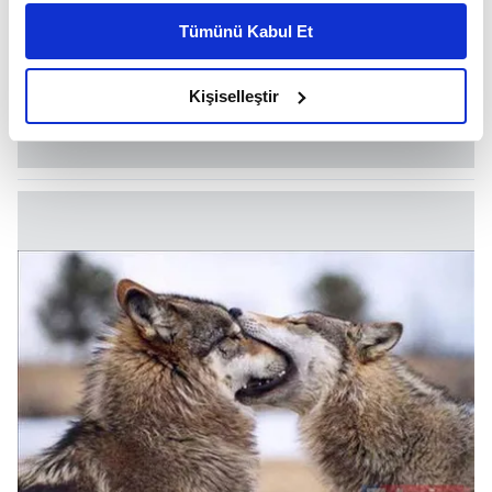
kişiselleştirilmiş reklamlar sunabilir, sayfalarımızda sizlere
Tümünü Kabul Et
daha iyi reklam deneyimi yaşatabiliriz. Bunu yaparken
amacımızın size daha iyi bir reklam deneyimi sunmak
olduğunu ve sizlere en iyi içerikleri sunabilmek adına
Kişiselleştir
elimizden gelen çabayı gösterdiğimizi ve bu noktada,
reklamların maliyetlerimizi karşılamak noktasında tek gelir
kalemimiz olduğunu sizlere hatırlatmak isteriz.
Her halükârda, kullanıcılar, bu çerezlere izin vermedikleri
takdirde, kullanıcılara hedefli reklamlar
gösterilmeyecektir."
Sizlere daha iyi bir hizmet sunabilmek için İnternet
Sitemizde kendimize ve üçüncü kişilere ait çerezler
kullanılmaktadır. Bu çerezler vasıtasıyla çeşitli kişisel
verileriniz işlenmekte olup gerekli olan çerezler bilgi
toplumu hizmetlerinin sunulması amacıyla
kullanılmaktadır. Diğer çerezler, sitemizin daha işlevsel
kılınması ve kişiselleştirilmesi ve sizlere yönelik