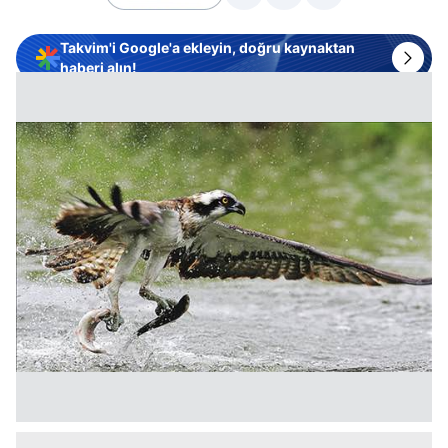
Takvim'i Google'a ekleyin, doğru kaynaktan
haberi alın!