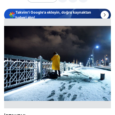
Takvim'i Google'a ekleyin, doğru kaynaktan
haberi alın!