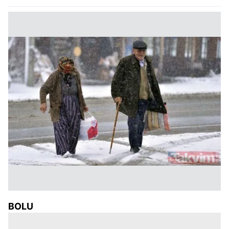
kullanılmaktadır. Bu çerezler vasıtasıyla çeşitli kişisel
verileriniz işlenmekte olup gerekli olan çerezler bilgi
toplumu hizmetlerinin sunulması amacıyla
kullanılmaktadır. Diğer çerezler, sitemizin daha işlevsel
kılınması ve kişiselleştirilmesi ve sizlere yönelik
reklam/pazarlama faaliyetlerinin yapılması, amaçlarıyla
sınırlı olarak açık rızanız dahilinde kullanılacaktır.
Çerezlere ilişkin tercihlerinizi aşağıda yer alan panel
vasıtasıyla belirleyebilirsiniz. Çerezlere ilişkin detaylı bilgi
için Ayarlar butonuna tıklayabilir,
Çerez Bilgilendirme
Metnimizi
ziyaret edebilirsiniz.
6698 sayılı Kişisel Verilerin Korunması Kanunu uyarınca
hazırlanmış Aydınlatma Metnimizi okumak ve sitemizde
ilgili mevzuata uygun olarak kullanılan çerezlerle ilgili bilgi
almak için lütfen
tıklayınız
.
BOLU