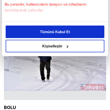
Bu çerezler, kullanıcıların tarayıcı ve cihazlarını
BOLU
tanımlayarak çalışırlar.
Bu çerezlere izin vermeniz halinde sizlere özel
kişiselleştirilmiş reklamlar sunabilir, sayfalarımızda sizlere
Tümünü Kabul Et
daha iyi reklam deneyimi yaşatabiliriz. Bunu yaparken
amacımızın size daha iyi bir reklam deneyimi sunmak
olduğunu ve sizlere en iyi içerikleri sunabilmek adına
Kişiselleştir
elimizden gelen çabayı gösterdiğimizi ve bu noktada,
reklamların maliyetlerimizi karşılamak noktasında tek gelir
kalemimiz olduğunu sizlere hatırlatmak isteriz.
Her halükârda, kullanıcılar, bu çerezlere izin vermedikleri
takdirde, kullanıcılara hedefli reklamlar
gösterilmeyecektir."
Sizlere daha iyi bir hizmet sunabilmek için İnternet
Sitemizde kendimize ve üçüncü kişilere ait çerezler
BOLU