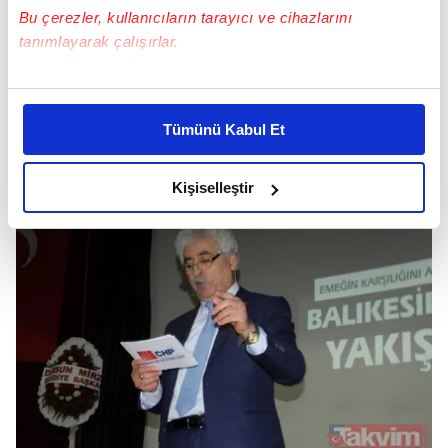
Bu çerezler, kullanıcıların tarayıcı ve cihazlarını
tanımlayarak çalışırlar.
Bu çerezlere izin vermeniz halinde sizlere özel
kişiselleştirilmiş reklamlar sunabilir, sayfalarımızda sizlere
Mahmut Tanal - 3 PKK'lıyı ziyaret etti
Tümünü Kabul Et
daha iyi reklam deneyimi yaşatabiliriz. Bunu yaparken
amacımızın size daha iyi bir reklam deneyimi sunmak
olduğunu ve sizlere en iyi içerikleri sunabilmek adına
Kişiselleştir
elimizden gelen çabayı gösterdiğimizi ve bu noktada,
reklamların maliyetlerimizi karşılamak noktasında tek gelir
kalemimiz olduğunu sizlere hatırlatmak isteriz.
Her halükârda, kullanıcılar, bu çerezlere izin vermedikleri
takdirde, kullanıcılara hedefli reklamlar
gösterilmeyecektir."
Sizlere daha iyi bir hizmet sunabilmek için İnternet
Sitemizde kendimize ve üçüncü kişilere ait çerezler