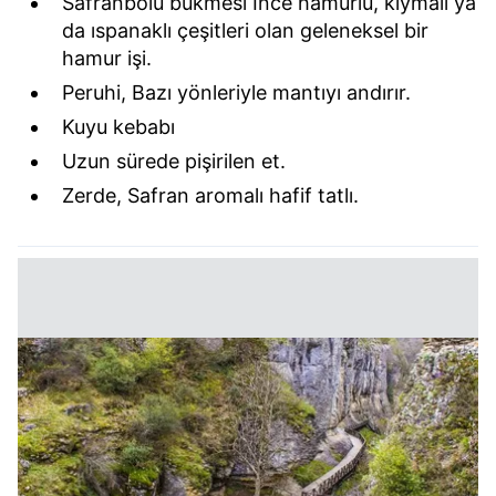
Safranbolu bükmesi İnce hamurlu, kıymalı ya
ilgili mevzuata uygun olarak kullanılan çerezlerle ilgili bilgi
da ıspanaklı çeşitleri olan geleneksel bir
almak için lütfen
tıklayınız
.
hamur işi.
Peruhi, Bazı yönleriyle mantıyı andırır.
Kuyu kebabı
Uzun sürede pişirilen et.
Zerde, Safran aromalı hafif tatlı.