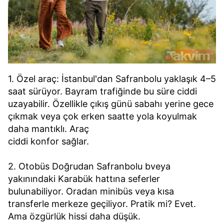
1. Özel araç: İstanbul'dan Safranbolu yaklaşık 4–5
saat sürüyor. Bayram trafiğinde bu süre ciddi
uzayabilir. Özellikle çıkış günü sabahı yerine gece
çıkmak veya çok erken saatte yola koyulmak
daha mantıklı. Araç
ciddi konfor sağlar.
2. Otobüs Doğrudan Safranbolu bveya
yakınındaki Karabük hattına seferler
bulunabiliyor. Oradan minibüs veya kısa
transferle merkeze geçiliyor. Pratik mi? Evet.
Ama özgürlük hissi daha düşük.