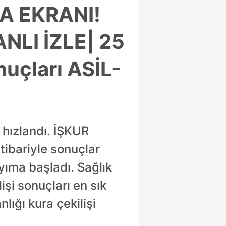
MA EKRANI!
NLI İZLE| 25
nuçları ASİL-
r hızlandı. İŞKUR
ibariyle sonuçlar
ayıma başladı. Sağlık
işi sonuçları en sık
lığı kura çekilişi