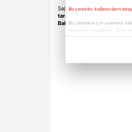
Sağlık Bakanı Fahrettin Koca
Bu çerezler, kullanıcıların tara
tarafından tamamlanmış olup,
Bakanlığımızca noter huzurun
Bu çerezlere izin vermeniz halin
deneyimi yaşatabiliriz. Bunu y
içerikleri sunabilmek adına el
noktasında tek gelir kalemimiz 
Her halükârda, kullanıcılar, bu 
Sizlere daha iyi bir hizmet sun
çerezler vasıtasıyla çeşitli kiş
amacıyla kullanılmaktadır. Diğer
reklam/pazarlama faaliyetlerinin
Çerezlere ilişkin tercihlerinizi 
butonuna tıklayabilir,
Çerez Bi
6698 sayılı Kişisel Verilerin 