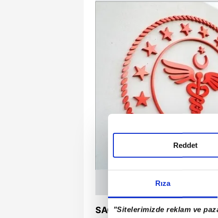
Reddet
Rıza
SAĞLIK BAKANLIĞI 10 BİN 9
"Sitelerimizde reklam ve paza