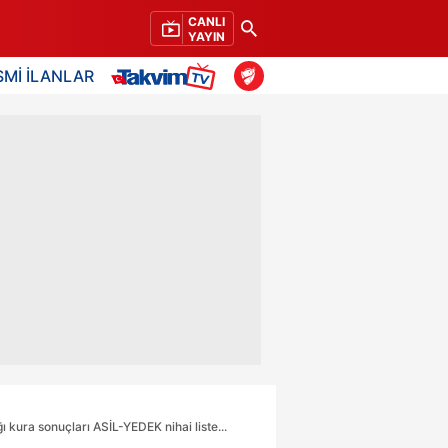
CANLI
YAYIN
SMİ İLANLAR
ra sonuçları ASİL-YEDEK nihai liste...