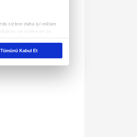
ızda sizlere daha iyi reklam
duğunu ve sizlere en iyi
liyetlerimizi karşılamak
Tümünü Kabul Et
ar gösterilmeyecektir."
çerezler kullanılmaktadır. Bu
u hizmetlerinin sunulması
i ve sizlere yönelik
nılacaktır.
kin detaylı bilgi için Ayarlar
ak ve sitemizde ilgili