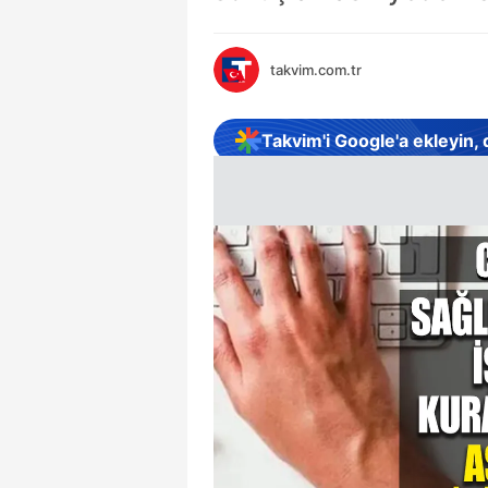
takvim.com.tr
Takvim'i Google'a ekleyin,