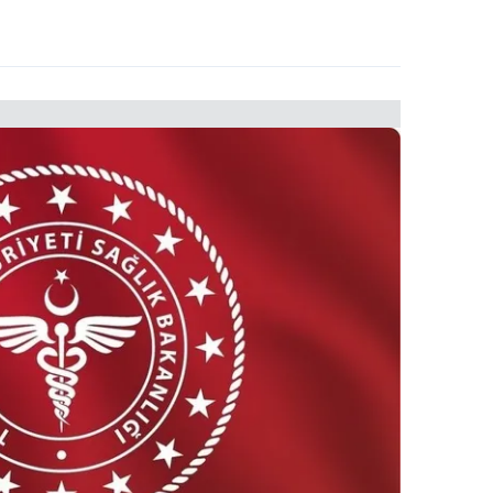
 çerezlerle ilgili bilgi almak için lütfen
tıklayınız
.