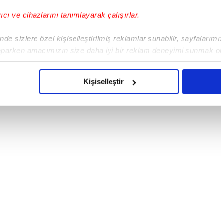
, açıklamasında
''İşçi alım başvuruları İŞKUR
yıcı ve cihazlarını tanımlayarak çalışırlar.
 kura çekimi 25-26 Nisan arasında
da yapılacaktır."
dedi.
de sizlere özel kişiselleştirilmiş reklamlar sunabilir, sayfalarım
aparken amacımızın size daha iyi bir reklam deneyimi sunmak ol
imizden gelen çabayı gösterdiğimizi ve bu noktada, reklamların ma
olduğunu sizlere hatırlatmak isteriz.
Kişiselleştir
çerezlere izin vermedikleri takdirde, kullanıcılara hedefli reklaml
abilmek için İnternet Sitemizde kendimize ve üçüncü kişilere ait 
isel verileriniz işlenmekte olup gerekli olan çerezler bilgi toplum
 çerezler, sitemizin daha işlevsel kılınması ve kişiselleştirilmes
 yapılması, amaçlarıyla sınırlı olarak açık rızanız dahilinde kulla
aşağıda yer alan panel vasıtasıyla belirleyebilirsiniz. Çerezlere iliş
lgilendirme Metnimizi
ziyaret edebilirsiniz.
Korunması Kanunu uyarınca hazırlanmış Aydınlatma Metnimizi okum