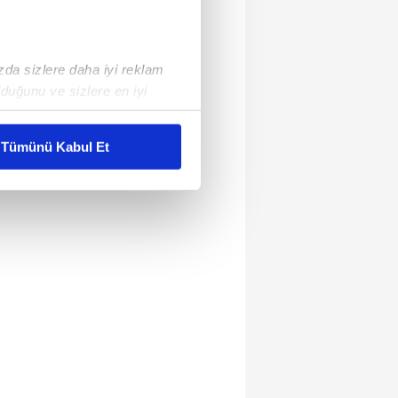
ızda sizlere daha iyi reklam
duğunu ve sizlere en iyi
liyetlerimizi karşılamak
Tümünü Kabul Et
ar gösterilmeyecektir."
çerezler kullanılmaktadır. Bu
u hizmetlerinin sunulması
i ve sizlere yönelik
nılacaktır.
kin detaylı bilgi için Ayarlar
ak ve sitemizde ilgili