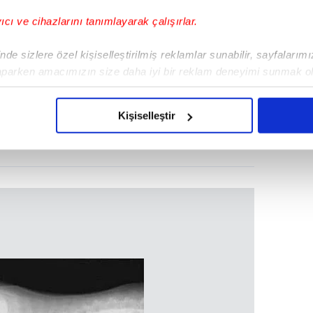
yıcı ve cihazlarını tanımlayarak çalışırlar.
de sizlere özel kişiselleştirilmiş reklamlar sunabilir, sayfalarım
aparken amacımızın size daha iyi bir reklam deneyimi sunmak ol
imizden gelen çabayı gösterdiğimizi ve bu noktada, reklamların ma
olduğunu sizlere hatırlatmak isteriz.
Kişiselleştir
çerezlere izin vermedikleri takdirde, kullanıcılara hedefli reklaml
abilmek için İnternet Sitemizde kendimize ve üçüncü kişilere ait 
isel verileriniz işlenmekte olup gerekli olan çerezler bilgi toplum
 çerezler, sitemizin daha işlevsel kılınması ve kişiselleştirilmes
 yapılması, amaçlarıyla sınırlı olarak açık rızanız dahilinde kulla
aşağıda yer alan panel vasıtasıyla belirleyebilirsiniz. Çerezlere iliş
lgilendirme Metnimizi
ziyaret edebilirsiniz.
Korunması Kanunu uyarınca hazırlanmış Aydınlatma Metnimizi okum