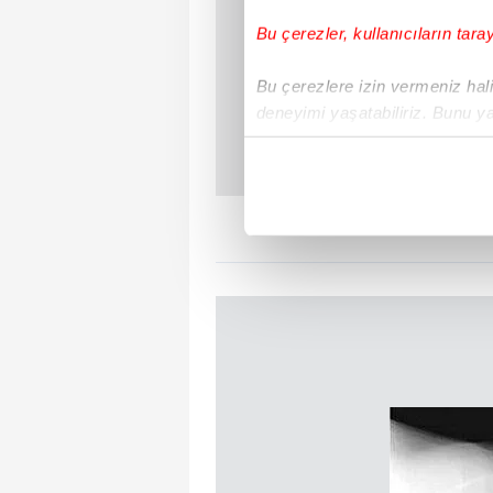
Bu çerezler, kullanıcıların tara
Bu çerezlere izin vermeniz halin
deneyimi yaşatabiliriz. Bunu y
içerikleri sunabilmek adına el
noktasında tek gelir kalemimiz 
Her halükârda, kullanıcılar, bu 
Sizlere daha iyi bir hizmet sun
çerezler vasıtasıyla çeşitli kiş
amacıyla kullanılmaktadır. Diğer
reklam/pazarlama faaliyetlerinin
Çerezlere ilişkin tercihlerinizi 
butonuna tıklayabilir,
Çerez Bi
6698 sayılı Kişisel Verilerin 