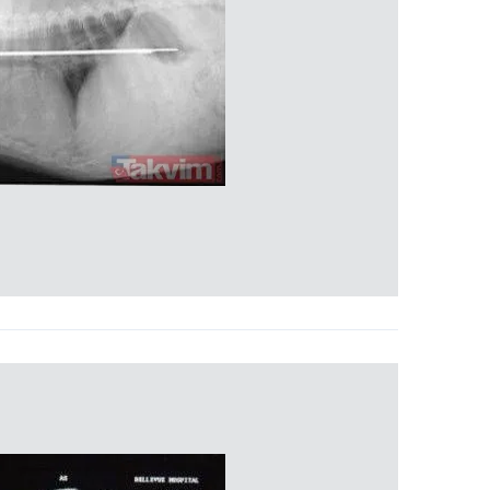
 çerezlerle ilgili bilgi almak için lütfen
tıklayınız
.