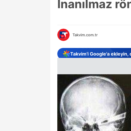
İnanılmaz rön
Takvim.com.tr
Takvim'i Google'a ekleyin,