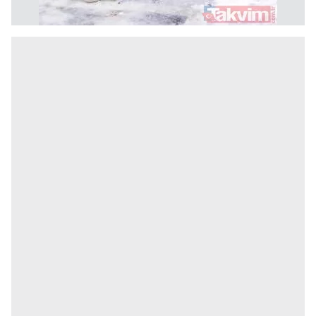
kullanılmaktadır. Bu çerezler vasıtasıyla çeşitli kişisel
verileriniz işlenmekte olup gerekli olan çerezler bilgi
toplumu hizmetlerinin sunulması amacıyla
kullanılmaktadır. Diğer çerezler, sitemizin daha işlevsel
kılınması ve kişiselleştirilmesi ve sizlere yönelik
reklam/pazarlama faaliyetlerinin yapılması, amaçlarıyla
sınırlı olarak açık rızanız dahilinde kullanılacaktır.
Çerezlere ilişkin tercihlerinizi aşağıda yer alan panel
vasıtasıyla belirleyebilirsiniz. Çerezlere ilişkin detaylı bilgi
için Ayarlar butonuna tıklayabilir,
Çerez Bilgilendirme
Metnimizi
ziyaret edebilirsiniz.
6698 sayılı Kişisel Verilerin Korunması Kanunu uyarınca
hazırlanmış Aydınlatma Metnimizi okumak ve sitemizde
ilgili mevzuata uygun olarak kullanılan çerezlerle ilgili bilgi
almak için lütfen
tıklayınız
.