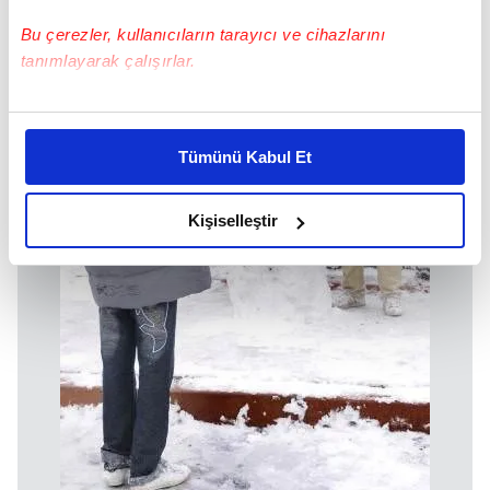
Bu çerezler, kullanıcıların tarayıcı ve cihazlarını
tanımlayarak çalışırlar.
Bu çerezlere izin vermeniz halinde sizlere özel
kişiselleştirilmiş reklamlar sunabilir, sayfalarımızda sizlere
Tümünü Kabul Et
daha iyi reklam deneyimi yaşatabiliriz. Bunu yaparken
amacımızın size daha iyi bir reklam deneyimi sunmak
olduğunu ve sizlere en iyi içerikleri sunabilmek adına
Kişiselleştir
elimizden gelen çabayı gösterdiğimizi ve bu noktada,
reklamların maliyetlerimizi karşılamak noktasında tek gelir
kalemimiz olduğunu sizlere hatırlatmak isteriz.
Her halükârda, kullanıcılar, bu çerezlere izin vermedikleri
takdirde, kullanıcılara hedefli reklamlar
gösterilmeyecektir."
Sizlere daha iyi bir hizmet sunabilmek için İnternet
Sitemizde kendimize ve üçüncü kişilere ait çerezler