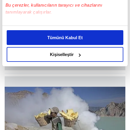
Bu çerezler, kullanıcıların tarayıcı ve cihazlarını
tanımlayarak çalışırlar.
Bu çerezlere izin vermeniz halinde sizlere özel
kişiselleştirilmiş reklamlar sunabilir, sayfalarımızda sizlere
Tümünü Kabul Et
daha iyi reklam deneyimi yaşatabiliriz. Bunu yaparken
amacımızın size daha iyi bir reklam deneyimi sunmak
olduğunu ve sizlere en iyi içerikleri sunabilmek adına
Kişiselleştir
elimizden gelen çabayı gösterdiğimizi ve bu noktada,
reklamların maliyetlerimizi karşılamak noktasında tek gelir
kalemimiz olduğunu sizlere hatırlatmak isteriz.
Her halükârda, kullanıcılar, bu çerezlere izin vermedikleri
takdirde, kullanıcılara hedefli reklamlar
gösterilmeyecektir."
Sizlere daha iyi bir hizmet sunabilmek için İnternet
Sitemizde kendimize ve üçüncü kişilere ait çerezler