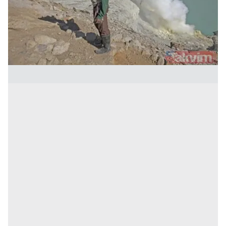
kullanılmaktadır. Bu çerezler vasıtasıyla çeşitli kişisel
verileriniz işlenmekte olup gerekli olan çerezler bilgi
toplumu hizmetlerinin sunulması amacıyla
kullanılmaktadır. Diğer çerezler, sitemizin daha işlevsel
kılınması ve kişiselleştirilmesi ve sizlere yönelik
reklam/pazarlama faaliyetlerinin yapılması, amaçlarıyla
sınırlı olarak açık rızanız dahilinde kullanılacaktır.
Çerezlere ilişkin tercihlerinizi aşağıda yer alan panel
vasıtasıyla belirleyebilirsiniz. Çerezlere ilişkin detaylı bilgi
için Ayarlar butonuna tıklayabilir,
Çerez Bilgilendirme
Metnimizi
ziyaret edebilirsiniz.
6698 sayılı Kişisel Verilerin Korunması Kanunu uyarınca
hazırlanmış Aydınlatma Metnimizi okumak ve sitemizde
ilgili mevzuata uygun olarak kullanılan çerezlerle ilgili bilgi
almak için lütfen
tıklayınız
.