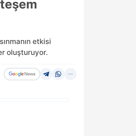
hteşem
ısınmanın etkisi
r oluşturuyor.