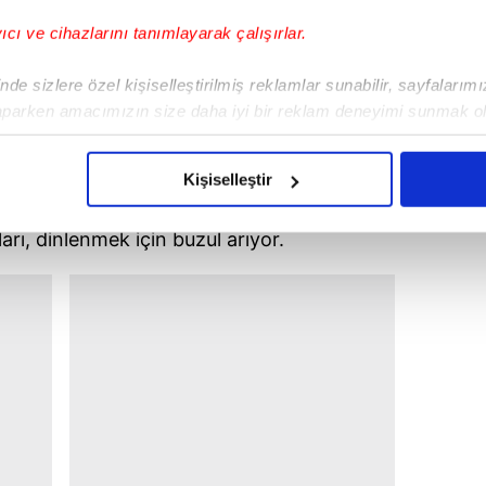
yıcı ve cihazlarını tanımlayarak çalışırlar.
de sizlere özel kişiselleştirilmiş reklamlar sunabilir, sayfalarım
aparken amacımızın size daha iyi bir reklam deneyimi sunmak ol
imizden gelen çabayı gösterdiğimizi ve bu noktada, reklamların ma
olduğunu sizlere hatırlatmak isteriz.
Kişiselleştir
fok balıklarının aksine uzun saatler
çerezlere izin vermedikleri takdirde, kullanıcılara hedefli reklaml
ı, dinlenmek için buzul arıyor.
abilmek için İnternet Sitemizde kendimize ve üçüncü kişilere ait 
isel verileriniz işlenmekte olup gerekli olan çerezler bilgi toplum
 çerezler, sitemizin daha işlevsel kılınması ve kişiselleştirilmes
 yapılması, amaçlarıyla sınırlı olarak açık rızanız dahilinde kulla
aşağıda yer alan panel vasıtasıyla belirleyebilirsiniz. Çerezlere iliş
lgilendirme Metnimizi
ziyaret edebilirsiniz.
Korunması Kanunu uyarınca hazırlanmış Aydınlatma Metnimizi okum