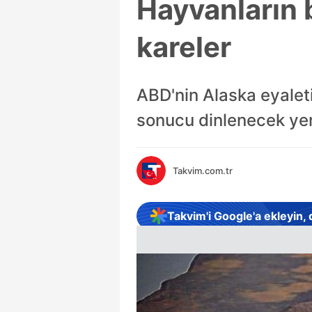
Hayvanların
kareler
ABD'nin Alaska eyaleti
sonucu dinlenecek yer 
Takvim.com.tr
Takvim'i Google'a ekleyin,