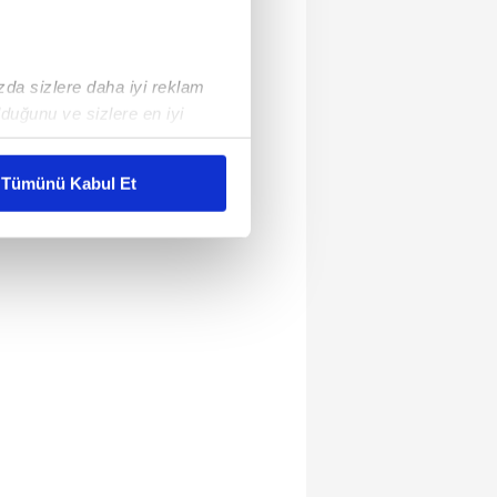
ızda sizlere daha iyi reklam
duğunu ve sizlere en iyi
liyetlerimizi karşılamak
Tümünü Kabul Et
ar gösterilmeyecektir."
çerezler kullanılmaktadır. Bu
u hizmetlerinin sunulması
i ve sizlere yönelik
nılacaktır.
kin detaylı bilgi için Ayarlar
ak ve sitemizde ilgili