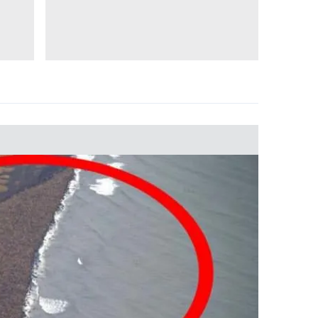
 çerezlerle ilgili bilgi almak için lütfen
tıklayınız
.