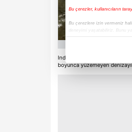
Bu çerezler, kullanıcıların tara
Bu çerezlere izin vermeniz halin
deneyimi yaşatabiliriz. Bunu y
içerikleri sunabilmek adına el
noktasında tek gelir kalemimiz 
Independent'ın haberine göre, 
Her halükârda, kullanıcılar, bu 
boyunca yüzemeyen denizayılar
Sizlere daha iyi bir hizmet sun
çerezler vasıtasıyla çeşitli kiş
amacıyla kullanılmaktadır. Diğer
reklam/pazarlama faaliyetlerinin
Çerezlere ilişkin tercihlerinizi 
butonuna tıklayabilir,
Çerez Bi
6698 sayılı Kişisel Verilerin 