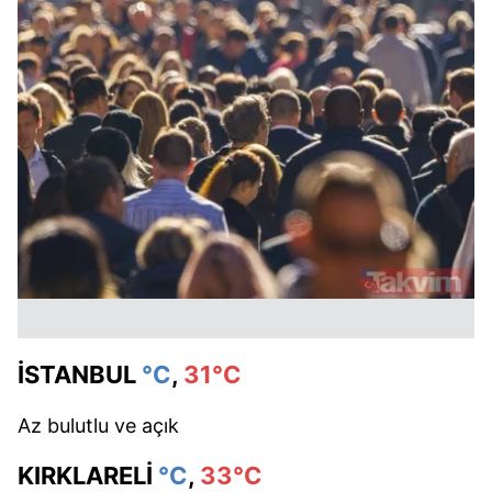
İSTANBUL
°C
,
31°C
Az bulutlu ve açık
KIRKLARELİ
°C
,
33°C