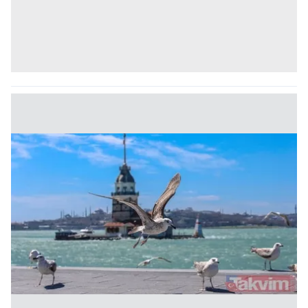
kullanılmaktadır. Bu çerezler vasıtasıyla çeşitli kişisel
verileriniz işlenmekte olup gerekli olan çerezler bilgi
toplumu hizmetlerinin sunulması amacıyla
kullanılmaktadır. Diğer çerezler, sitemizin daha işlevsel
kılınması ve kişiselleştirilmesi ve sizlere yönelik
reklam/pazarlama faaliyetlerinin yapılması, amaçlarıyla
sınırlı olarak açık rızanız dahilinde kullanılacaktır.
Çerezlere ilişkin tercihlerinizi aşağıda yer alan panel
vasıtasıyla belirleyebilirsiniz. Çerezlere ilişkin detaylı bilgi
için Ayarlar butonuna tıklayabilir,
Çerez Bilgilendirme
Metnimizi
ziyaret edebilirsiniz.
6698 sayılı Kişisel Verilerin Korunması Kanunu uyarınca
hazırlanmış Aydınlatma Metnimizi okumak ve sitemizde
ilgili mevzuata uygun olarak kullanılan çerezlerle ilgili bilgi
almak için lütfen
tıklayınız
.