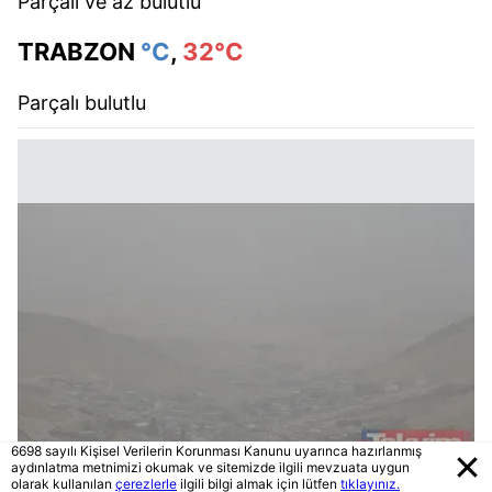
Parçalı ve az bulutlu
TRABZON
°C
,
32°C
Parçalı bulutlu
6698 sayılı Kişisel Verilerin Korunması Kanunu uyarınca hazırlanmış
aydınlatma metnimizi okumak ve sitemizde ilgili mevzuata uygun
olarak kullanılan
çerezlerle
ilgili bilgi almak için lütfen
tıklayınız.