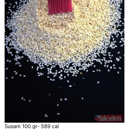
kullanılmaktadır. Bu çerezler vasıtasıyla çeşitli kişisel
verileriniz işlenmekte olup gerekli olan çerezler bilgi
toplumu hizmetlerinin sunulması amacıyla
kullanılmaktadır. Diğer çerezler, sitemizin daha işlevsel
kılınması ve kişiselleştirilmesi ve sizlere yönelik
reklam/pazarlama faaliyetlerinin yapılması, amaçlarıyla
sınırlı olarak açık rızanız dahilinde kullanılacaktır.
Çerezlere ilişkin tercihlerinizi aşağıda yer alan panel
vasıtasıyla belirleyebilirsiniz. Çerezlere ilişkin detaylı bilgi
için Ayarlar butonuna tıklayabilir,
Çerez Bilgilendirme
Metnimizi
ziyaret edebilirsiniz.
6698 sayılı Kişisel Verilerin Korunması Kanunu uyarınca
hazırlanmış Aydınlatma Metnimizi okumak ve sitemizde
ilgili mevzuata uygun olarak kullanılan çerezlerle ilgili bilgi
almak için lütfen
tıklayınız
.
Susam 100 gr- 589 cal