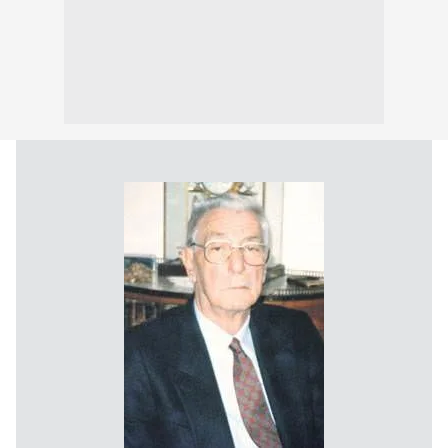
almak için lütfen
tıklayınız
.