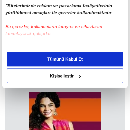
"Sitelerimizde reklam ve pazarlama faaliyetlerinin
yürütülmesi amaçları ile çerezler kullanılmaktadır.
Bu çerezler, kullanıcıların tarayıcı ve cihazlarını
tanımlayarak çalışırlar.
Bu çerezlere izin vermeniz halinde sizlere özel
kişiselleştirilmiş reklamlar sunabilir, sayfalarımızda sizlere
Tümünü Kabul Et
daha iyi reklam deneyimi yaşatabiliriz. Bunu yaparken
amacımızın size daha iyi bir reklam deneyimi sunmak
olduğunu ve sizlere en iyi içerikleri sunabilmek adına
Kişiselleştir
elimizden gelen çabayı gösterdiğimizi ve bu noktada,
reklamların maliyetlerimizi karşılamak noktasında tek gelir
kalemimiz olduğunu sizlere hatırlatmak isteriz.
Her halükârda, kullanıcılar, bu çerezlere izin vermedikleri
takdirde, kullanıcılara hedefli reklamlar
gösterilmeyecektir."