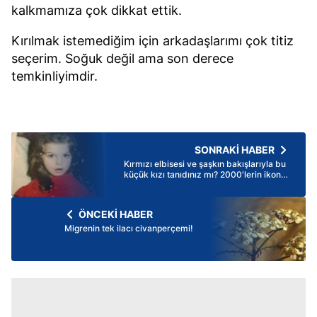
kalkmamıza çok dikkat ettik.
Kırılmak istemediğim için arkadaşlarımı çok titiz
seçerim. Soğuk değil ama son derece
temkinliyimdir.
SONRAKİ HABER
Kırmızı elbisesi ve şaşkın bakışlarıyla bu
küçük kızı tanıdınız mı? 2000'lerin ikonik
gençlik dizisinde yıldızı parlamıştı! İşte
son hali...
ÖNCEKİ HABER
Migrenin tek ilacı civanperçemi!