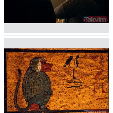
kullanılmaktadır. Diğer çerezler, sitemizin daha işlevsel
kılınması ve kişiselleştirilmesi ve sizlere yönelik
reklam/pazarlama faaliyetlerinin yapılması, amaçlarıyla
sınırlı olarak açık rızanız dahilinde kullanılacaktır.
Çerezlere ilişkin tercihlerinizi aşağıda yer alan panel
vasıtasıyla belirleyebilirsiniz. Çerezlere ilişkin detaylı bilgi
için Ayarlar butonuna tıklayabilir,
Çerez Bilgilendirme
Metnimizi
ziyaret edebilirsiniz.
6698 sayılı Kişisel Verilerin Korunması Kanunu uyarınca
hazırlanmış Aydınlatma Metnimizi okumak ve sitemizde
ilgili mevzuata uygun olarak kullanılan çerezlerle ilgili bilgi
almak için lütfen
tıklayınız
.