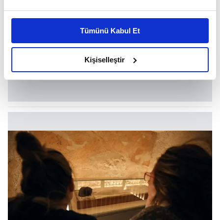
Bu çerezlere izin vermeniz halinde sizlere özel
kişiselleştirilmiş reklamlar sunabilir, sayfalarımızda sizlere
Tümünü Kabul Et
daha iyi reklam deneyimi yaşatabiliriz. Bunu yaparken
amacımızın size daha iyi bir reklam deneyimi sunmak
olduğunu ve sizlere en iyi içerikleri sunabilmek adına
Kişiselleştir
elimizden gelen çabayı gösterdiğimizi ve bu noktada,
reklamların maliyetlerimizi karşılamak noktasında tek gelir
kalemimiz olduğunu sizlere hatırlatmak isteriz.
Her halükârda, kullanıcılar, bu çerezlere izin vermedikleri
takdirde, kullanıcılara hedefli reklamlar
gösterilmeyecektir."
Sizlere daha iyi bir hizmet sunabilmek için İnternet
Sitemizde kendimize ve üçüncü kişilere ait çerezler
kullanılmaktadır. Bu çerezler vasıtasıyla çeşitli kişisel
verileriniz işlenmekte olup gerekli olan çerezler bilgi
toplumu hizmetlerinin sunulması amacıyla