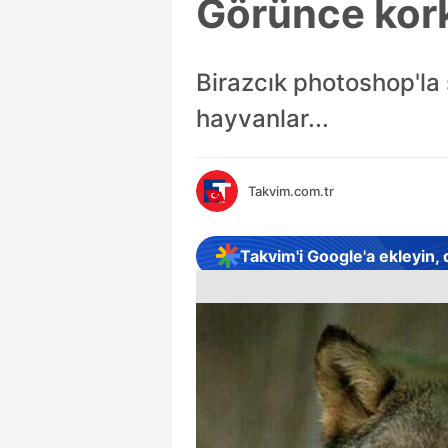
Görünce kork
Birazcık photoshop'la
hayvanlar...
Takvim.com.tr
Takvim'i Google'a ekleyin,