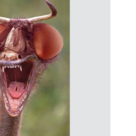
 çerezlerle ilgili bilgi almak için lütfen
tıklayınız
.