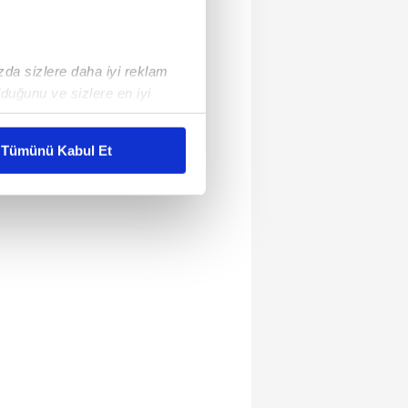
ızda sizlere daha iyi reklam
duğunu ve sizlere en iyi
liyetlerimizi karşılamak
Tümünü Kabul Et
ar gösterilmeyecektir."
çerezler kullanılmaktadır. Bu
u hizmetlerinin sunulması
i ve sizlere yönelik
nılacaktır.
kin detaylı bilgi için Ayarlar
ak ve sitemizde ilgili