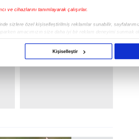
yıcı ve cihazlarını tanımlayarak çalışırlar.
de sizlere özel kişiselleştirilmiş reklamlar sunabilir, sayfalarım
aparken amacımızın size daha iyi bir reklam deneyimi sunmak ol
imizden gelen çabayı gösterdiğimizi ve bu noktada, reklamların ma
olduğunu sizlere hatırlatmak isteriz.
Kişiselleştir
çerezlere izin vermedikleri takdirde, kullanıcılara hedefli reklaml
abilmek için İnternet Sitemizde kendimize ve üçüncü kişilere ait 
isel verileriniz işlenmekte olup gerekli olan çerezler bilgi toplum
 çerezler, sitemizin daha işlevsel kılınması ve kişiselleştirilmes
 yapılması, amaçlarıyla sınırlı olarak açık rızanız dahilinde kulla
aşağıda yer alan panel vasıtasıyla belirleyebilirsiniz. Çerezlere iliş
lgilendirme Metnimizi
ziyaret edebilirsiniz.
Korunması Kanunu uyarınca hazırlanmış Aydınlatma Metnimizi okum