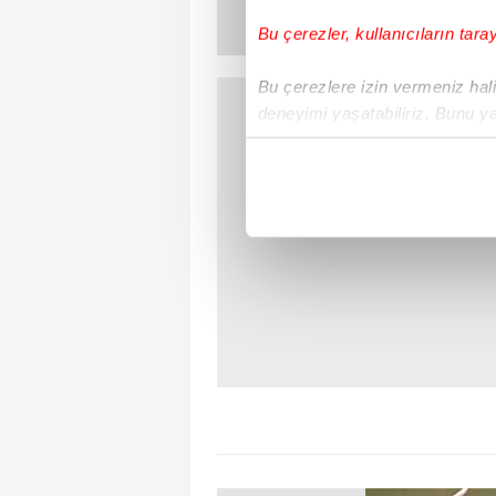
Bu çerezler, kullanıcıların tara
Bu çerezlere izin vermeniz halin
deneyimi yaşatabiliriz. Bunu y
içerikleri sunabilmek adına el
noktasında tek gelir kalemimiz 
Her halükârda, kullanıcılar, bu 
Sizlere daha iyi bir hizmet sun
çerezler vasıtasıyla çeşitli kiş
amacıyla kullanılmaktadır. Diğer
reklam/pazarlama faaliyetlerinin
Çerezlere ilişkin tercihlerinizi 
butonuna tıklayabilir,
Çerez Bi
6698 sayılı Kişisel Verilerin 