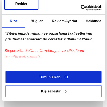
Reddet
Rıza
Bilgiler
Reklam Ayarları
Hakkında
"Sitelerimizde reklam ve pazarlama faaliyetlerinin
yürütülmesi amaçları ile çerezler kullanılmaktadır.
Bu çerezler, kullanıcıların tarayıcı ve cihazlarını
tanımlayarak çalışırlar.
Bu çerezlere izin vermeniz halinde sizlere özel
kişiselleştirilmiş reklamlar sunabilir, sayfalarımızda sizlere
Tümünü Kabul Et
daha iyi reklam deneyimi yaşatabiliriz. Bunu yaparken
amacımızın size daha iyi bir reklam deneyimi sunmak
olduğunu ve sizlere en iyi içerikleri sunabilmek adına
Kişiselleştir
elimizden gelen çabayı gösterdiğimizi ve bu noktada,
reklamların maliyetlerimizi karşılamak noktasında tek gelir