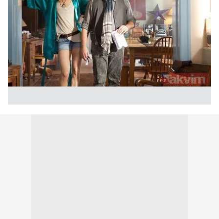
Metnimizi
ziyaret edebilirsiniz.
6698 sayılı Kişisel Verilerin Korunması Kanunu uyarınca
hazırlanmış Aydınlatma Metnimizi okumak ve sitemizde
ilgili mevzuata uygun olarak kullanılan çerezlerle ilgili bilgi
almak için lütfen
tıklayınız
.