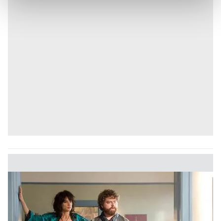
kalemimiz olduğunu sizlere hatırlatmak isteriz.
Her halükârda, kullanıcılar, bu çerezlere izin vermedikleri
takdirde, kullanıcılara hedefli reklamlar
gösterilmeyecektir."
Sizlere daha iyi bir hizmet sunabilmek için İnternet
Sitemizde kendimize ve üçüncü kişilere ait çerezler
kullanılmaktadır. Bu çerezler vasıtasıyla çeşitli kişisel
verileriniz işlenmekte olup gerekli olan çerezler bilgi
toplumu hizmetlerinin sunulması amacıyla
kullanılmaktadır. Diğer çerezler, sitemizin daha işlevsel
kılınması ve kişiselleştirilmesi ve sizlere yönelik
reklam/pazarlama faaliyetlerinin yapılması, amaçlarıyla
sınırlı olarak açık rızanız dahilinde kullanılacaktır.
Çerezlere ilişkin tercihlerinizi aşağıda yer alan panel
vasıtasıyla belirleyebilirsiniz. Çerezlere ilişkin detaylı bilgi
için Ayarlar butonuna tıklayabilir,
Çerez Bilgilendirme