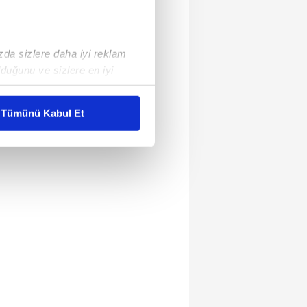
ızda sizlere daha iyi reklam
duğunu ve sizlere en iyi
liyetlerimizi karşılamak
Tümünü Kabul Et
ar gösterilmeyecektir."
çerezler kullanılmaktadır. Bu
u hizmetlerinin sunulması
i ve sizlere yönelik
nılacaktır.
kin detaylı bilgi için Ayarlar
ak ve sitemizde ilgili