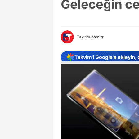
Geleceğin ce
Takvim.com.tr
Takvim'i Google'a ekleyin,