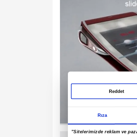
Reddet
Rıza
"Sitelerimizde reklam ve paza