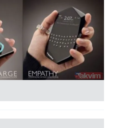
 çerezlerle ilgili bilgi almak için lütfen
tıklayınız
.