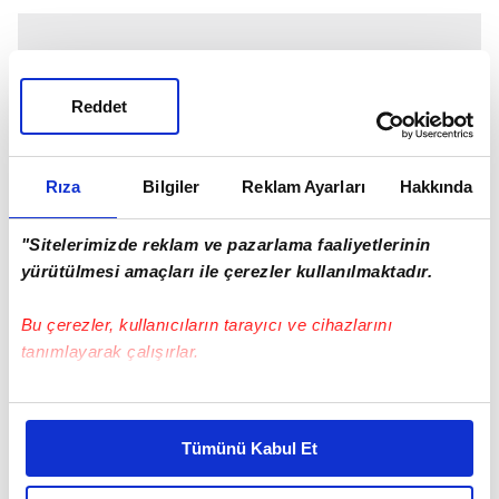
Reddet
Rıza
Bilgiler
Reklam Ayarları
Hakkında
"Sitelerimizde reklam ve pazarlama faaliyetlerinin
yürütülmesi amaçları ile çerezler kullanılmaktadır.
Bu çerezler, kullanıcıların tarayıcı ve cihazlarını
tanımlayarak çalışırlar.
Bu çerezlere izin vermeniz halinde sizlere özel
kişiselleştirilmiş reklamlar sunabilir, sayfalarımızda sizlere
Tümünü Kabul Et
daha iyi reklam deneyimi yaşatabiliriz. Bunu yaparken
amacımızın size daha iyi bir reklam deneyimi sunmak