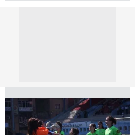
Çerezlere ilişkin tercihlerinizi aşağıda yer alan panel
vasıtasıyla belirleyebilirsiniz. Çerezlere ilişkin detaylı bilgi
için Ayarlar butonuna tıklayabilir,
Çerez Bilgilendirme
Metnimizi
ziyaret edebilirsiniz.
6698 sayılı Kişisel Verilerin Korunması Kanunu uyarınca
hazırlanmış Aydınlatma Metnimizi okumak ve sitemizde
ilgili mevzuata uygun olarak kullanılan çerezlerle ilgili bilgi
almak için lütfen
tıklayınız
.