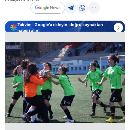
Takvim'i Google'a ekleyin, doğru kaynaktan
haberi alın!