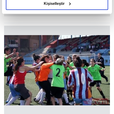
olduğunu ve sizlere en iyi içerikleri sunabilmek adına
Kişiselleştir
elimizden gelen çabayı gösterdiğimizi ve bu noktada,
reklamların maliyetlerimizi karşılamak noktasında tek gelir
kalemimiz olduğunu sizlere hatırlatmak isteriz.
Her halükârda, kullanıcılar, bu çerezlere izin vermedikleri
takdirde, kullanıcılara hedefli reklamlar
gösterilmeyecektir."
Sizlere daha iyi bir hizmet sunabilmek için İnternet
Sitemizde kendimize ve üçüncü kişilere ait çerezler
kullanılmaktadır. Bu çerezler vasıtasıyla çeşitli kişisel
verileriniz işlenmekte olup gerekli olan çerezler bilgi
toplumu hizmetlerinin sunulması amacıyla
kullanılmaktadır. Diğer çerezler, sitemizin daha işlevsel
kılınması ve kişiselleştirilmesi ve sizlere yönelik
reklam/pazarlama faaliyetlerinin yapılması, amaçlarıyla
sınırlı olarak açık rızanız dahilinde kullanılacaktır.