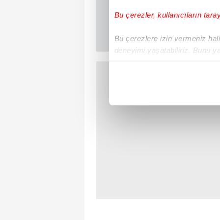
Bu çerezler, kullanıcıların tara
Bu çerezlere izin vermeniz halin
deneyimi yaşatabiliriz. Bunu y
içerikleri sunabilmek adına el
noktasında tek gelir kalemimiz 
Her halükârda, kullanıcılar, bu 
Sizlere daha iyi bir hizmet sun
çerezler vasıtasıyla çeşitli kiş
amacıyla kullanılmaktadır. Diğer
reklam/pazarlama faaliyetlerinin
Çerezlere ilişkin tercihlerinizi 
butonuna tıklayabilir,
Çerez Bi
6698 sayılı Kişisel Verilerin 