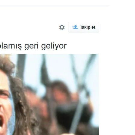
 çerezlerle ilgili bilgi almak için lütfen
tıklayınız
.