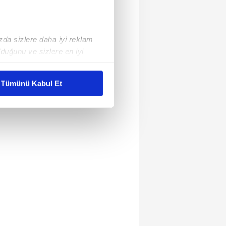
ızda sizlere daha iyi reklam
duğunu ve sizlere en iyi
liyetlerimizi karşılamak
Tümünü Kabul Et
ar gösterilmeyecektir."
çerezler kullanılmaktadır. Bu
u hizmetlerinin sunulması
i ve sizlere yönelik
nılacaktır.
kin detaylı bilgi için Ayarlar
ak ve sitemizde ilgili