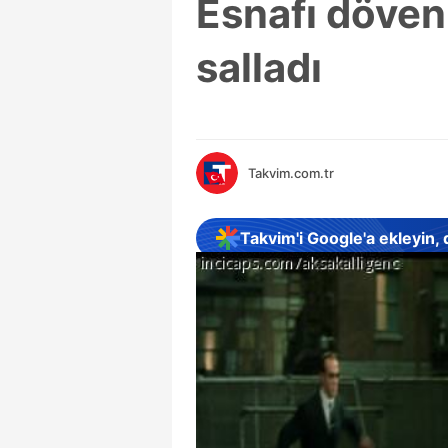
Esnafı döven 
salladı
Takvim.com.tr
Takvim'i Google'a ekleyin,