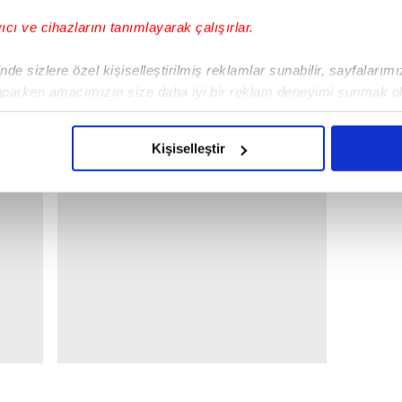
yıcı ve cihazlarını tanımlayarak çalışırlar.
de sizlere özel kişiselleştirilmiş reklamlar sunabilir, sayfalarım
aparken amacımızın size daha iyi bir reklam deneyimi sunmak ol
imizden gelen çabayı gösterdiğimizi ve bu noktada, reklamların ma
olduğunu sizlere hatırlatmak isteriz.
Kişiselleştir
çerezlere izin vermedikleri takdirde, kullanıcılara hedefli reklaml
abilmek için İnternet Sitemizde kendimize ve üçüncü kişilere ait 
isel verileriniz işlenmekte olup gerekli olan çerezler bilgi toplum
 çerezler, sitemizin daha işlevsel kılınması ve kişiselleştirilmes
 yapılması, amaçlarıyla sınırlı olarak açık rızanız dahilinde kulla
aşağıda yer alan panel vasıtasıyla belirleyebilirsiniz. Çerezlere iliş
lgilendirme Metnimizi
ziyaret edebilirsiniz.
Korunması Kanunu uyarınca hazırlanmış Aydınlatma Metnimizi okum