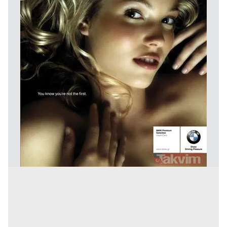
kullanılmaktadır. Bu çerezler vasıtasıyla çeşitli kişisel
verileriniz işlenmekte olup gerekli olan çerezler bilgi
toplumu hizmetlerinin sunulması amacıyla
kullanılmaktadır. Diğer çerezler, sitemizin daha işlevsel
kılınması ve kişiselleştirilmesi ve sizlere yönelik
reklam/pazarlama faaliyetlerinin yapılması, amaçlarıyla
sınırlı olarak açık rızanız dahilinde kullanılacaktır.
Çerezlere ilişkin tercihlerinizi aşağıda yer alan panel
vasıtasıyla belirleyebilirsiniz. Çerezlere ilişkin detaylı bilgi
için Ayarlar butonuna tıklayabilir,
Çerez Bilgilendirme
Metnimizi
ziyaret edebilirsiniz.
6698 sayılı Kişisel Verilerin Korunması Kanunu uyarınca
hazırlanmış Aydınlatma Metnimizi okumak ve sitemizde
ilgili mevzuata uygun olarak kullanılan çerezlerle ilgili bilgi
almak için lütfen
tıklayınız
.