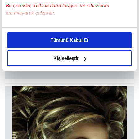
Bu çerezler, kullanıcıların tarayıcı ve cihazlarını
tanımlayarak çalışırlar.
Bu çerezlere izin vermeniz halinde sizlere özel
kişiselleştirilmiş reklamlar sunabilir, sayfalarımızda sizlere
Tümünü Kabul Et
daha iyi reklam deneyimi yaşatabiliriz. Bunu yaparken
amacımızın size daha iyi bir reklam deneyimi sunmak
olduğunu ve sizlere en iyi içerikleri sunabilmek adına
Kişiselleştir
elimizden gelen çabayı gösterdiğimizi ve bu noktada,
reklamların maliyetlerimizi karşılamak noktasında tek gelir
kalemimiz olduğunu sizlere hatırlatmak isteriz.
Her halükârda, kullanıcılar, bu çerezlere izin vermedikleri
takdirde, kullanıcılara hedefli reklamlar
gösterilmeyecektir."
Sizlere daha iyi bir hizmet sunabilmek için İnternet
Sitemizde kendimize ve üçüncü kişilere ait çerezler