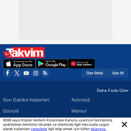
Üye Girişi
Üye Ol
Daha Fazla Gör
Son Dakika Haberleri
Astroloji
Güncel
Memur
6698 sayılı Kişisel Verilerin Korunması Kanunu uyarınca hazırlanmış
Ekonomi Haberleri
Yerel Haberler
aydınlatma metnimizi okumak ve sitemizde ilgili mevzuata uygun
olarak kullanılan
çerezlerle
ilgili bilgi almak için lütfen
tıklayınız.