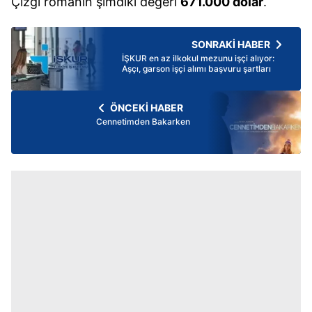
Çizgi romanın şimdiki değeri
671.000 dolar
.
SONRAKİ HABER
İŞKUR en az ilkokul mezunu işçi alıyor:
Aşçı, garson işçi alımı başvuru şartları
ÖNCEKİ HABER
Cennetimden Bakarken