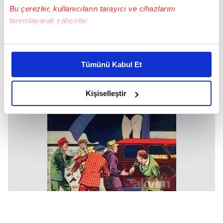
Bu çerezler, kullanıcıların tarayıcı ve cihazlarını
tanımlayarak çalışırlar.
Bu çerezlere izin vermeniz halinde sizlere özel
kişiselleştirilmiş reklamlar sunabilir, sayfalarımızda sizlere
Tümünü Kabul Et
daha iyi reklam deneyimi yaşatabiliriz. Bunu yaparken
amacımızın size daha iyi bir reklam deneyimi sunmak
olduğunu ve sizlere en iyi içerikleri sunabilmek adına
Kişiselleştir
elimizden gelen çabayı gösterdiğimizi ve bu noktada,
reklamların maliyetlerimizi karşılamak noktasında tek gelir
kalemimiz olduğunu sizlere hatırlatmak isteriz.
Her halükârda, kullanıcılar, bu çerezlere izin vermedikleri
takdirde, kullanıcılara hedefli reklamlar
gösterilmeyecektir."
Sizlere daha iyi bir hizmet sunabilmek için İnternet
Sitemizde kendimize ve üçüncü kişilere ait çerezler