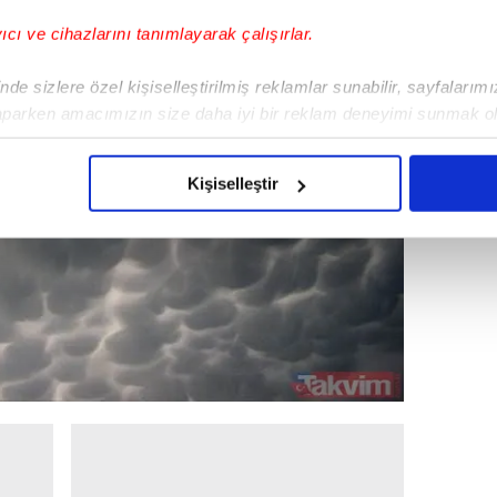
yıcı ve cihazlarını tanımlayarak çalışırlar.
de sizlere özel kişiselleştirilmiş reklamlar sunabilir, sayfalarım
aparken amacımızın size daha iyi bir reklam deneyimi sunmak ol
imizden gelen çabayı gösterdiğimizi ve bu noktada, reklamların ma
olduğunu sizlere hatırlatmak isteriz.
Kişiselleştir
çerezlere izin vermedikleri takdirde, kullanıcılara hedefli reklaml
abilmek için İnternet Sitemizde kendimize ve üçüncü kişilere ait 
isel verileriniz işlenmekte olup gerekli olan çerezler bilgi toplum
 çerezler, sitemizin daha işlevsel kılınması ve kişiselleştirilmes
 yapılması, amaçlarıyla sınırlı olarak açık rızanız dahilinde kulla
aşağıda yer alan panel vasıtasıyla belirleyebilirsiniz. Çerezlere iliş
lgilendirme Metnimizi
ziyaret edebilirsiniz.
Korunması Kanunu uyarınca hazırlanmış Aydınlatma Metnimizi okum