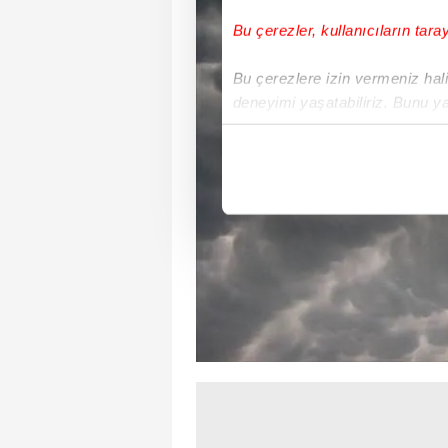
Bu çerezler, kullanıcıların tara
Bu çerezlere izin vermeniz halin
deneyimi yaşatabiliriz. Bunu y
içerikleri sunabilmek adına el
noktasında tek gelir kalemimiz 
Her halükârda, kullanıcılar, bu 
Sizlere daha iyi bir hizmet sun
çerezler vasıtasıyla çeşitli kiş
amacıyla kullanılmaktadır. Diğer
reklam/pazarlama faaliyetlerinin
Çerezlere ilişkin tercihlerinizi 
butonuna tıklayabilir,
Çerez Bi
6698 sayılı Kişisel Verilerin 