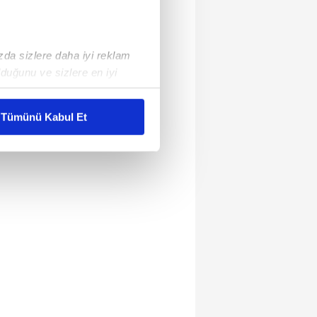
ızda sizlere daha iyi reklam
duğunu ve sizlere en iyi
liyetlerimizi karşılamak
Tümünü Kabul Et
ar gösterilmeyecektir."
çerezler kullanılmaktadır. Bu
u hizmetlerinin sunulması
i ve sizlere yönelik
nılacaktır.
kin detaylı bilgi için Ayarlar
ak ve sitemizde ilgili