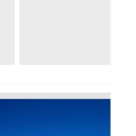
 çerezlerle ilgili bilgi almak için lütfen
tıklayınız
.