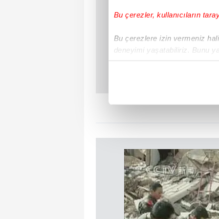
Bu çerezler, kullanıcıların tara
Bu çerezlere izin vermeniz halin
deneyimi yaşatabiliriz. Bunu y
içerikleri sunabilmek adına el
noktasında tek gelir kalemimiz 
Her halükârda, kullanıcılar, bu 
Sizlere daha iyi bir hizmet sun
çerezler vasıtasıyla çeşitli kiş
amacıyla kullanılmaktadır. Diğer
reklam/pazarlama faaliyetlerinin
Çerezlere ilişkin tercihlerinizi 
butonuna tıklayabilir,
Çerez Bi
6698 sayılı Kişisel Verilerin 