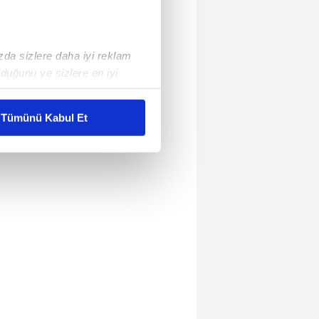
ızda sizlere daha iyi reklam
duğunu ve sizlere en iyi
liyetlerimizi karşılamak
Tümünü Kabul Et
ar gösterilmeyecektir."
çerezler kullanılmaktadır. Bu
u hizmetlerinin sunulması
i ve sizlere yönelik
nılacaktır.
kin detaylı bilgi için Ayarlar
ak ve sitemizde ilgili