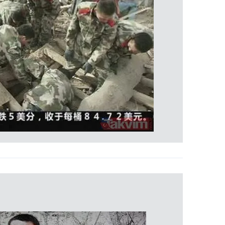
 çerezlerle ilgili bilgi almak için lütfen
tıklayınız
.