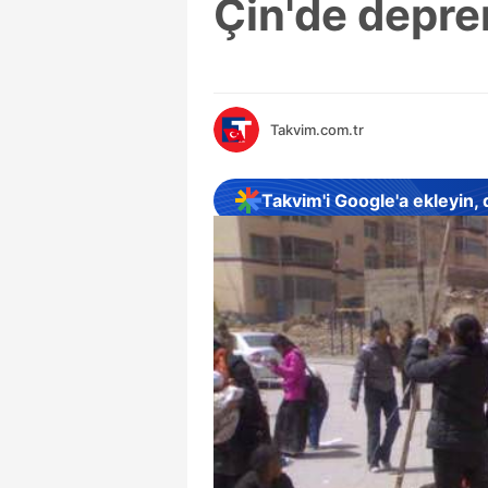
Çin'de depr
Takvim.com.tr
Takvim'i Google'a ekleyin,